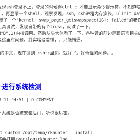
现ssh登录不上，登录的时候得ctrl c 才能显示命令提示符。不知
，再登录一个shell，观察发现，ssh，csh进程内存疯长，ulimit da
个"kernel: swap_pager_getswapspace(16): fail
具调试，发现自带的有个truss，就试了一下。
"\M^B",1)内核调用。然后从头大体看了一下，各种读的前边是跟语言
是这里有问题。其实啥没看懂，，只能懵逼。
ter进行系统检测
9 11:44:51
|
0 COMMENT
检查一下系统是否被安装后门，听说很厉害。
压
t custom /opt/temp/rkhunter --install
/var/log/rkhunter.log