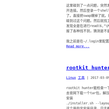
这里碰到了一点问题，突然发
开连接。然后登录一个shell
了。直接把swap爆掉了就。爆了一
碰到过这个问题。然后就找工
发现全是在进行read(6,
报了各种找不到，猜测是不
Read more...
rootkit hun
Linux
工具
|
2017-03-0
rootkit hunter能
去官网下载一个tar包，解
安装
./installer.sh --layou
这个是指定安装目录，日志都会打到