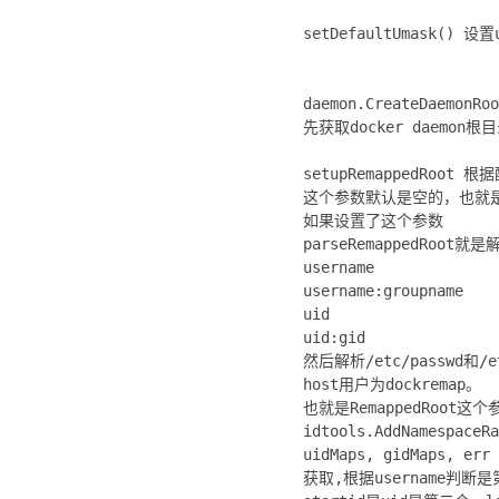
setDefaultUmask() 
daemon.CreateDaemonRoo
先获取docker daemon根目
setupRemappedRoo
这个参数默认是空的，也就
如果设置了这个参数
parseRemappedRoo
username
username:groupname
uid
uid:gid
然后解析/etc/passwd和/
host用户为dockremap。
也就是RemappedRoot这
idtools.AddNamespa
uidMaps, gidMaps, err
获取,根据username判断