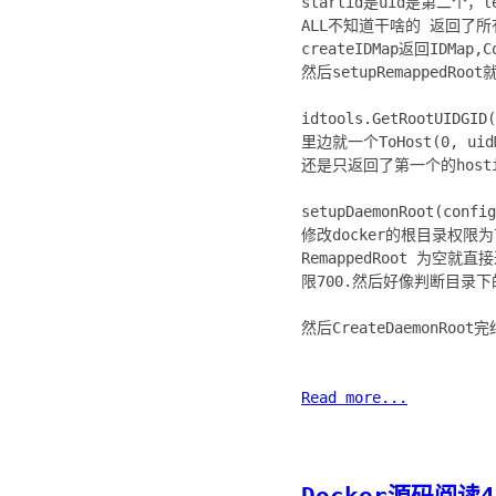
startid是uid是第二个，
ALL不知道干啥的 返回了
createIDMap返回IDMap
然后setupRemappedRoo
idtools.GetRootUIDGID(
里边就一个ToHost(0, u
还是只返回了第一个的host
setupDaemonRoot(config
修改docker的根目录权限为7
RemappedRoot 为空就
限700.然后好像判断目录下
然后CreateDaemonR
Read more...
Docker源码阅读4