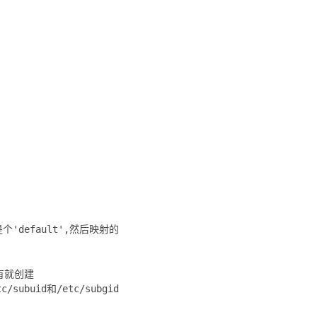
是个'default',然后映射的
，没有就创建
tc/subuid和/etc/subgid