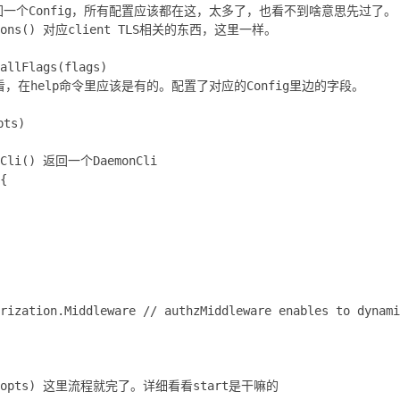
g() 返回一个Config，所有配置应该都在这，太多了，也看不到啥意思先过了。
Options() 对应client TLS相关的东西，这里一样。
allFlags(flags)
，在help命令里应该是有的。配置了对应的Config里边的字段。
pts)
onCli() 返回一个DaemonCli
{
rization.Middleware // authzMiddleware enables to dynami
tart(opts) 这里流程就完了。详细看看start是干嘛的