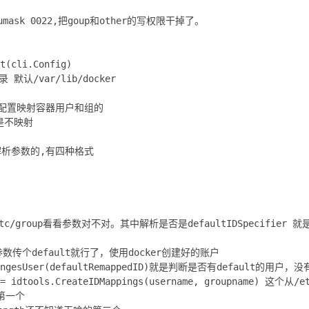
设置umask 0022,把goup和other的写权限干掉了。
t(cli.Config)
录 默认/var/lib/docker
t 根据配置映射容器用户和组的
是不映射
t就是解析参数的,有四种格式
etc/group看看参数对不对。其中解析是否是defaultIDSpecifier 就
个参数传个default就行了，使用docker创建好的账户
ceRangesUser(defaultRemappedID)就是判断是否有default的用户
 = idtools.CreateIDMappings(username, groupname) 这个从/e
是第一个