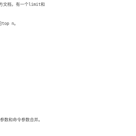
方文档，有一个limit和
top n。
置文件设置的参数和命令参数合并。