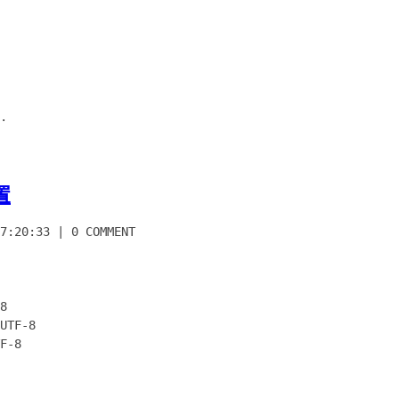
.
置
7:20:33
|
0 COMMENT
8
UTF-8
F-8