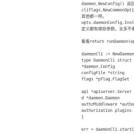
daemon.NewConfi
cliflags.NewCommon
其他都一样。
opts.daemonConfig.Inst
定义都有哪些参数，太多不看
看看return runDaemon(o
daemonCli := NewDaem
type DaemonCli struct 
*daemon.Config
configFile *string
flags *pflag.FlagSet
api *apiserver.Server
d *daemon.Daemon
authzMiddleware *autho
authorization plugins
}
err = daemonCli.s