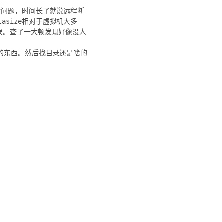
道啥问题，时间长了就说远程断
tasize相对于虚拟机大多
ed"的错误。查了一大顿发现好像没人
相关的东西。然后找目录还是啥的