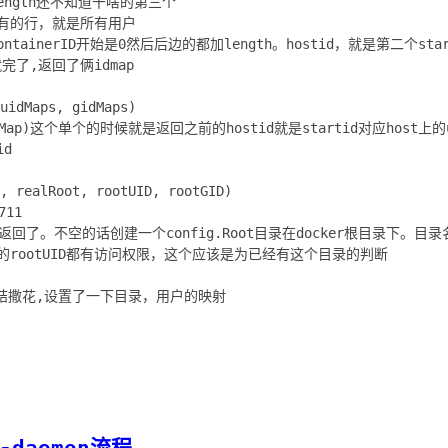
length还不知道干啥的第三个
所有的行，就是所有用户
,ContainerID开始是0然后后边的都加length。hostid，就是第二个start
t就完了,返回了俩idmap
uidMaps, gidMaps)
idMap)这个单个的时候就是返回之前的hostid就是startid对应host上
id
, realRoot, rootUID, rootGID)
11
直接返回了。不空的话创建一个config.Root目录在docker根目录下。目录名为r
的rootUID都有访问权限，这个应该是为已经有这个目录的判断
oot完结撒花,设置了一下目录，用户的映射
-daemon流程