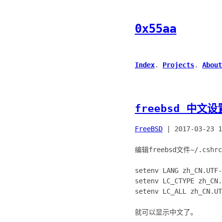
0x55aa
Index
.
Projects
.
About
freebsd 中文设
FreeBSD
|
2017-03-23 1
编辑freebsd文件~/.cshrc
setenv LANG zh_CN.UTF-
setenv LC_CTYPE zh_CN.
setenv LC_ALL zh_CN.UT
就可以显示中文了。