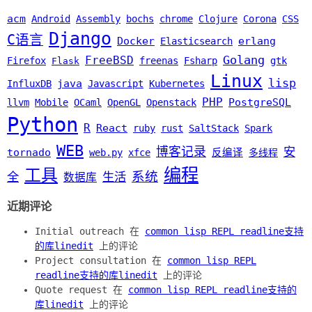
acm
Android
Assembly
bochs
chrome
Clojure
Corona
CSS
Django
C语言
Docker
erlang
Elasticsearch
Golang
FreeBSD
Firefox
freenas
Fsharp
gtk
Flask
Linux
lisp
java
InfluxDB
Javascript
Kubernetes
PHP
PostgreSQL
llvm
Mobile
OCaml
OpenGL
Openstack
Python
R
React
ruby
rust
SaltStack
Spark
WEB
博客记录
安
tornado
web.py
xfce
反编译
多线程
编程
工具
系统
全
生活
数据库
近期评论
Initial outreach 在
common lisp REPL readline支持
的库linedit
上的评论
Project consultation 在
common lisp REPL
readline支持的库linedit
上的评论
Quote request 在
common lisp REPL readline支持的
库linedit
上的评论