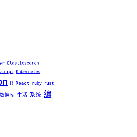
er
Elasticsearch
script
Kubernetes
on
R
React
ruby
rust
编
系统
生活
数据库