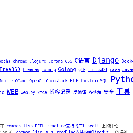
Django
C语言
Dock
bochs
chrome
Clojure
Corona
CSS
Golang
FreeBSD
java
freenas
Fsharp
gtk
InfluxDB
Java
Pyth
PHP
PostgreSQL
Mobile
OCaml
OpenGL
Openstack
工具
WEB
博客记录
安全
do
web.py
xfce
反编译
多线程
h 在
common lisp REPL readline支持的库linedit
上的评论
ation 在
common lisp REPL readline支持的库linedit
上的评论