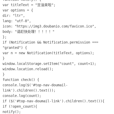
var titleText = "豆油来啦";
var options = {
dir: "ltr",
lang: "utf-8",
icon: "https://img3.doubanio.com/favicon.ico",
body: "请赶快处理！！！！！"
};
if (Notification && Notification.permission ===
"granted") {
var n = new Notification(titleText, options);
}
window.localStorage.setItem("count", count+1);
window.location.reload();
}
function check() {
console.log($('#top-nav-doumail-
link').children().text());
console.log(count);
if ($('#top-nav-doumail-link').children().text()){
if (!open_count){
notify();