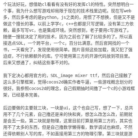
个玩法好玩，想借助cl看看有没有好的发挥cl的特性。突然想明白一
个事，我为什么想写游戏却局限于现在的技术栈里边呢。现在写web
多，然后多考虑的是python，js之类的，用惯了不想换，但是又不是
做这个擅长的事。以前上学学c，c++也都是只写逻辑，没有第三方依
赖，最多写写vc，也是集成环境。突然想到，老子要用c写游戏了。
随便一搜就决定了用的技术，因为之前也了解了比较多的了。所以直
接选点SDL，一个跨平台，一个c，百分比满意。然后官网找的一个
书，一天看完了，发现使用很简单。图片音频这些加载，我又犯了强
迫症，不行依赖额外的库。宁可使用第三方的开源代码放到项目里。
后来又想通了，纠结这些事不对的。
我下定决心都用官方的，SDL_image mixer ttf，然后自己接触了
这么多引擎框架，觉得cocos2d确实作者牛逼，一些游戏概念划分的
很好。我参照cocos2d的理念，自己假期抽时间撸了一个c的小游戏框
架，已经基本完善。
后边要做的主要就三块，一块是ui，这个也自己写，想了一下，总共
用不了几个元素，自己撸还是来的快和爽，想怎么改怎么改，前期就
是会丑一些。第二块就是物理，这里目前打算是用第三方的，其实也
用不了太多的东西，但是自己撸数学懒得看，数学调试也麻烦，不然
还得依赖别人写的库，不如直接用第三方的物理引擎。第三块就是游