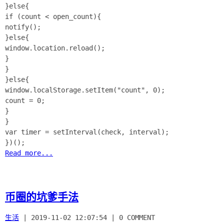
}else{
if (count < open_count){
notify();
}else{
window.location.reload();
}
}
}else{
window.localStorage.setItem("count", 0);
count = 0;
}
}
var timer = setInterval(check, interval);
Read more...
币圈的坑爹手法
生活
|
2019-11-02 12:07:54
|
0 COMMENT