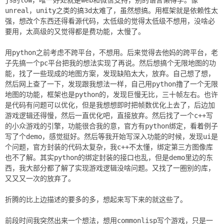
js的low，唯一好处就是web和微信支持，别的语言懒得学。像
unreal，unity之类的搞3d太难了，虽然想搞。用框架就是依赖性太
强，想改个东西还得看源代码，太低级的觉得太低级不想用，没啥必
要用，太高级的又觉得都是费功能，太慢了。
用python之前考虑不跨平台，不想用。后来觉得去他妈的跨平台，老
子先搞一个pc平台把我的想法实现了再说。然后想搞个无限地图的功
能，找了一些现成的地图方案，发现缺陷太大，放弃。自己想了想，
然后网上查了一下，发现跟我想法一样，自己用python撸了一个无限
地图的功能，框架也是python的，发现巨慢无比，三十帧左右。也许
是代码有问题可以优化，但是我想想即时把帧数优化上去了，后边加
游戏逻辑还得慢，然后一直优化吧，直接放弃。然后找了一个c++写
的小众游戏的引擎，功能很合我的意，官方有python绑定，看着例子
写了个demo，感觉挺好。然后等我开始写深入功能的时候，发现ui是
个问题，官方封装的代码太复杂，我c++不太懂，绑定第三方图像库
也不了解。其实python的绑定封装的接口也乱，但是demo里边的东
西，我大部分都了解了实现游戏逻辑没啥问题。又找了一圈别的库，
又又又一次的放弃了。
折腾的比上边描述的要多的多，想起来写下来的就这些了。
前段时间我突然出来一个想法，想用commonlisp写个游戏，只是一