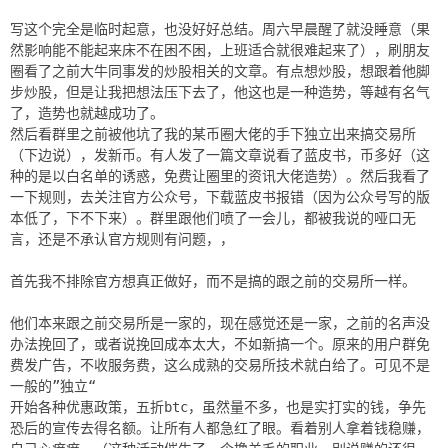
写这个完全是临时起意，也没好好总结。周六早晨醒了就没睡意（果
然影响能不能起来床不在困不困，上班适合就很难起来了），刷朋友
圈看了之前大牛同事发的炒股相关的文章。有点想炒股，想跟着他脚
步炒股，但是让我把想法压下去了，他这也是一种造势，等越有名气
了，造势也就越成功了。
然后看群里之前被他坑了我的某币圈大佬的手下独立出来搞交易所
（下边说），发新币。有人发了一篇文章说看了蓝皮书，币多好（这
种的是以白名单的诱惑，免费让圈里的资讯大佬造势）。然后我看了
一下规则，去关注官方公众号，下载蓝皮书报错（因为公众号写的版
本低了，下不下来）。群里跟他们喷了一会儿，都被我说的哑口无
言，还是不承认官方规则有问题，，
首先我不排除官方想真正做好，而不是搞的跟之前的交易所一样。
他们本来跟之前交易所是一家的，现在感觉还是一家，之前的名声没
办法挽回了，或者说挽回成本太大，不如新搞一个。原来的用户群免
费发广告，不收服务费，这么成熟的交易所技术就白给了。可见不是
一般的”独立“
开始各种优惠政策，五折btc，虽然量不多，也是实打实的钱，争先
恐后的宣传去得名额。让所有人都急红了眼。看着别人拿着钱稳赚，