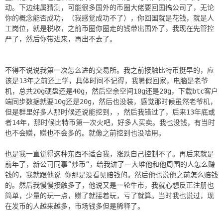
动。下边纯属猜测，可能很多国外的币圈大佬要回国搞公司了，无论
你的概念能否成功，（我感觉成功不了），你回国就是花钱，就是人
工岗位，就是税收，之前币圈你圈走的钱带出国外了，我现在先管控
严了，然后你带进来，再出不去了。
不得不说说我第一次怎么进的交易所。我之前接触比特币挺早的，应
该是13年之前还上学，具体时间不记得，我暑假回家，电脑是老爷
机，总共20g硬盘还是40g，然后空余空间10g还是20g，下载btc客户
端同步数据就要10g还是20g，然后也没装，感觉那时候虽然老爷机，
但是群里好多人那时候还说能挖到，，然后我错过了，后来13年底或
者14年，那时候比特币第一次火吧，好多人买卖。我也没钱，有当时
也不会赚，赚也不会多的。就像之前挖到也没啥用。
也是我一直觉得这种东西不适合我，涨跌自己控制不了。再后来就是
前年了，新公司同事”炒币“，给我讲了一大堆他和他周围的人怎么赚
钱的，我就跟他说 你那是没看见赔钱的。然后他也说他之前怎么赔钱
的。然后我慢慢接触多了，他说又是一轮牛市，我就心想反正注册也
简单，少量的玩一点，赚了就接着玩，亏了就算。当时我也说过，现
在发币的人越来越多，市场钱多但是稀释了。