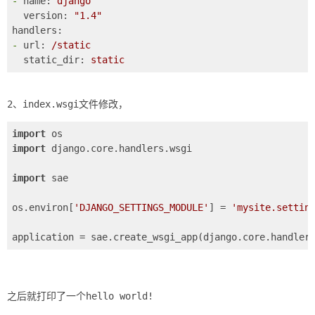
-
name:
django
version:
"1.4"
handlers:
-
url:
/static
static_dir:
static
import
import
 django.core.handlers.wsgi

import
 sae

os.environ[
'DJANGO_SETTINGS_MODULE'
] = 
'mysite.settin
application = sae.create_wsgi_app(django.core.handler
之后就打印了一个hello world!