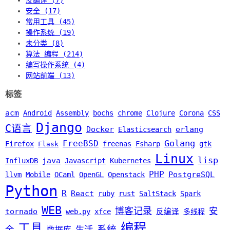
安全 (17)
常用工具 (45)
操作系统 (19)
未分类 (8)
算法 编程 (214)
编写操作系统 (4)
网站前端 (13)
标签
acm
Android
Assembly
bochs
chrome
Clojure
Corona
CSS
Django
C语言
Docker
erlang
Elasticsearch
Golang
FreeBSD
Firefox
freenas
Fsharp
gtk
Flask
Linux
lisp
java
InfluxDB
Javascript
Kubernetes
PHP
PostgreSQL
llvm
Mobile
OCaml
OpenGL
Openstack
Python
R
React
ruby
rust
SaltStack
Spark
WEB
博客记录
安
tornado
web.py
xfce
反编译
多线程
编程
工具
系统
全
生活
数据库