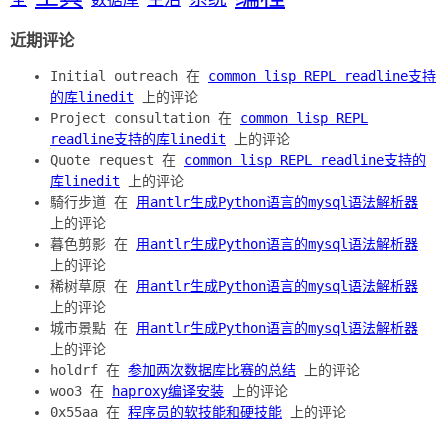
近期评论
Initial outreach 在
common lisp REPL readline支持
的库linedit
上的评论
Project consultation 在
common lisp REPL
readline支持的库linedit
上的评论
Quote request 在
common lisp REPL readline支持的
库linedit
上的评论
騎行步道 在
用antlr生成Python语言的mysql语法解析器
上的评论
暮色剪影 在
用antlr生成Python语言的mysql语法解析器
上的评论
稀树草原 在
用antlr生成Python语言的mysql语法解析器
上的评论
城市景點 在
用antlr生成Python语言的mysql语法解析器
上的评论
holdrf 在
参加两次数据库比赛的总结
上的评论
woo3 在
haproxy编译安装
上的评论
0x55aa 在
程序员的软技能和硬技能
上的评论