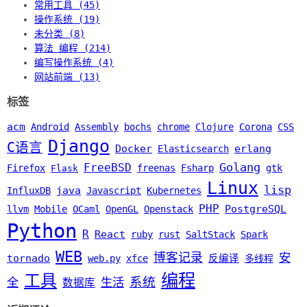
常用工具 (45)
操作系统 (19)
未分类 (8)
算法 编程 (214)
编写操作系统 (4)
网站前端 (13)
标签
acm
Android
Assembly
bochs
chrome
Clojure
Corona
CSS
Django
C语言
Docker
erlang
Elasticsearch
Golang
FreeBSD
Firefox
freenas
Fsharp
gtk
Flask
Linux
lisp
java
InfluxDB
Javascript
Kubernetes
PHP
PostgreSQL
llvm
Mobile
OCaml
OpenGL
Openstack
Python
R
React
ruby
rust
SaltStack
Spark
WEB
博客记录
安
tornado
web.py
xfce
反编译
多线程
编程
工具
系统
全
生活
数据库