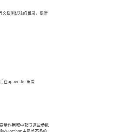
也有文档测试啥的目录，很清
appender里看
从变量作用域中获取这些参数
在Python中是差不多的，