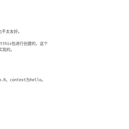
也不太友好。
stthis包进行创建的，这个
里实现的。
R，context为hello。