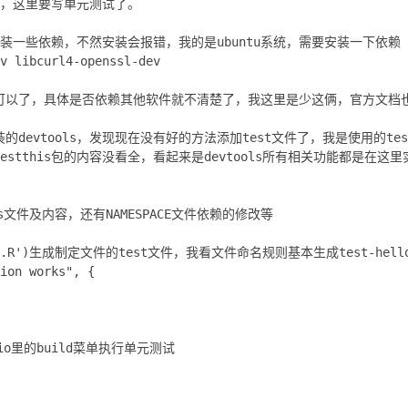
的包，这里要写单元测试了。
前安装一些依赖，不然安装会报错，我的是ubuntu系统，需要安装一下依赖
v libcurl4-openssl-dev
可以了，具体是否依赖其他软件就不清楚了，我这里是少这俩，官方文档
装的devtools，发现现在没有好的方法添加test文件了，我是使用的te
stthis包的内容没看全，看起来是devtools所有相关功能都是在这
s文件及内容，还有NAMESPACE文件依赖的修改等
lo.R')生成制定文件的test文件，我看文件命名规则基本生成test-hello.
ion works", {
dio里的build菜单执行单元测试