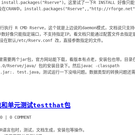
nstall.packages("Rserve")。这里试了一下R INSTALL 
中。install.packages("Rserve",,"http://rforge.net"
行执行 R CMD Rserve，这个就是上边说的daemon模式，文档说只支持u
看参数好像只能指定端口，不支持指定IP。看文档只能通过配置文件去指
，我没在默认/etc/Rserv.conf 改，直接参数指定的文件。
需要两个jar包，官方网站能下载，看版本有点老，安装包也带。目录在 /hom
y/4.0/Rserve/java/ 包的安装目录下。然后javac -classpath
包和单元测试testthat包
0
|
0 COMMENT
开发R语言包时，测试，文档生成，安装包等操作。