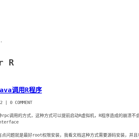
.
r R
java调用R程序
2
|
0 COMMENT
rpc调用的方式，这种方式可以提前启动R虚拟机，R程序造成的崩溃不会
terface
里有点问题就是最好root权限安装，我看文档这种方式需要源码安装，并且有$R