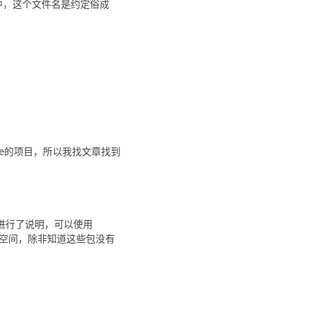
件中，这个文件名是约定俗成
ge的项目，所以我找文章找到
况进行了说明，可以使用
乱命名空间，除非知道这些包没有