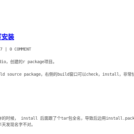
写安装
7
|
0 COMMENT
io，创建的r package项目。
ld source package，右侧的build窗口可以check，install，
候， install 后面跟了个tar包全名，导致后边用install.pa
半天发现名字不对。