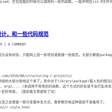
nLoad，在包加载的时候可以调用的一些列函数。一般声明在zzz.R文
设计，和一些代码规范
9
|
0 COMMENT
为没有经验，只能网上找一些项目或者搜一些规范。大部分都是packa
.com/2018/08/structuring-r-projects/
构大部分按他这个来了。其中对于library(package)载入包的情
on(arg1, arg2, ...)来调用不常用包的函数，这个方式的好处是不会打
一定好排查。（提前看文章避免了坑）
应该之会借鉴一部分变量命名方式，像参数空格这种我就不准备用了。
nz/r-style.html