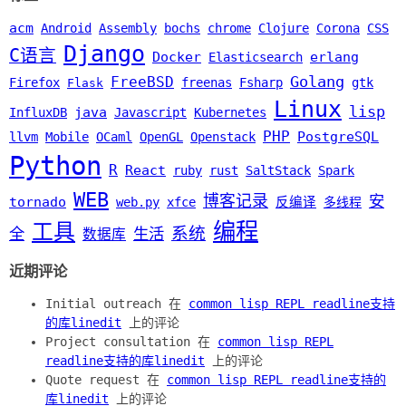
acm
Android
Assembly
bochs
chrome
Clojure
Corona
CSS
Django
C语言
Docker
erlang
Elasticsearch
Golang
FreeBSD
Firefox
freenas
Fsharp
gtk
Flask
Linux
lisp
java
InfluxDB
Javascript
Kubernetes
PHP
PostgreSQL
llvm
Mobile
OCaml
OpenGL
Openstack
Python
R
React
ruby
rust
SaltStack
Spark
WEB
博客记录
安
tornado
web.py
xfce
反编译
多线程
编程
工具
系统
全
生活
数据库
近期评论
Initial outreach 在
common lisp REPL readline支持
的库linedit
上的评论
Project consultation 在
common lisp REPL
readline支持的库linedit
上的评论
Quote request 在
common lisp REPL readline支持的
库linedit
上的评论