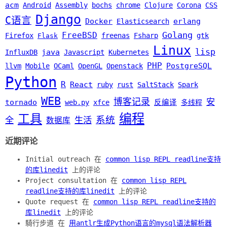
acm
Android
Assembly
bochs
chrome
Clojure
Corona
CSS
Django
C语言
Docker
erlang
Elasticsearch
Golang
FreeBSD
Firefox
freenas
Fsharp
gtk
Flask
Linux
lisp
java
InfluxDB
Javascript
Kubernetes
PHP
PostgreSQL
llvm
Mobile
OCaml
OpenGL
Openstack
Python
R
React
ruby
rust
SaltStack
Spark
WEB
博客记录
安
tornado
web.py
xfce
反编译
多线程
编程
工具
系统
全
生活
数据库
近期评论
Initial outreach 在
common lisp REPL readline支持
的库linedit
上的评论
Project consultation 在
common lisp REPL
readline支持的库linedit
上的评论
Quote request 在
common lisp REPL readline支持的
库linedit
上的评论
騎行步道 在
用antlr生成Python语言的mysql语法解析器