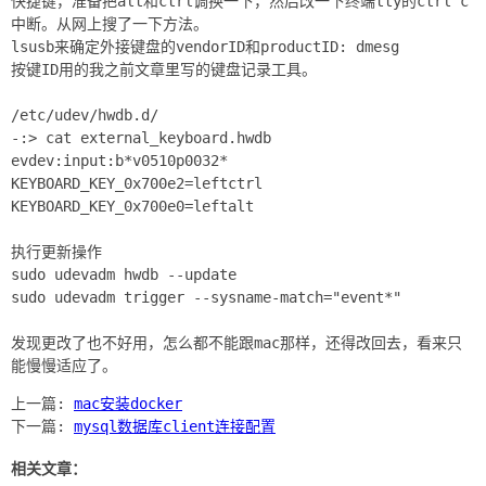
快捷键，准备把alt和ctrl调换一下，然后改一下终端tty的ctrl c
中断。从网上搜了一下方法。
lsusb来确定外接键盘的vendorID和productID: dmesg
按键ID用的我之前文章里写的键盘记录工具。
/etc/udev/hwdb.d/
-:> cat external_keyboard.hwdb
evdev:input:b*v0510p0032*
KEYBOARD_KEY_0x700e2=leftctrl
KEYBOARD_KEY_0x700e0=leftalt
执行更新操作
sudo udevadm hwdb --update
sudo udevadm trigger --sysname-match="event*"
发现更改了也不好用，怎么都不能跟mac那样，还得改回去，看来只
上一篇:
mac安装docker
下一篇:
mysql数据库client连接配置
相关文章：