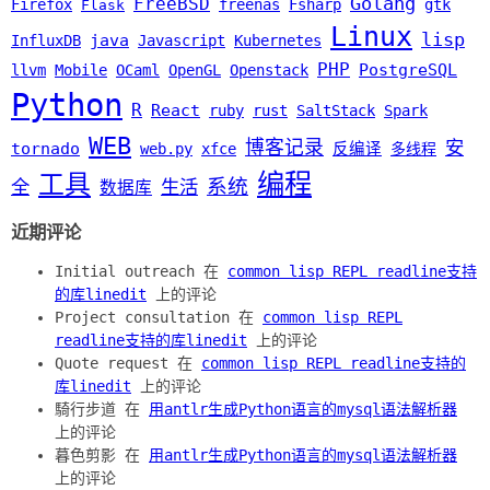
Golang
FreeBSD
Firefox
freenas
Fsharp
gtk
Flask
Linux
lisp
java
InfluxDB
Javascript
Kubernetes
PHP
PostgreSQL
llvm
Mobile
OCaml
OpenGL
Openstack
Python
R
React
ruby
rust
SaltStack
Spark
WEB
博客记录
安
tornado
web.py
xfce
反编译
多线程
编程
工具
系统
全
生活
数据库
近期评论
Initial outreach 在
common lisp REPL readline支持
的库linedit
上的评论
Project consultation 在
common lisp REPL
readline支持的库linedit
上的评论
Quote request 在
common lisp REPL readline支持的
库linedit
上的评论
騎行步道 在
用antlr生成Python语言的mysql语法解析器
上的评论
暮色剪影 在
用antlr生成Python语言的mysql语法解析器
上的评论