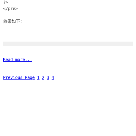
?>
</pre>
效果如下：
Read more...
Previous Page
1
2
3
4