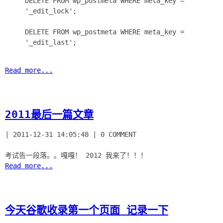
DELETE FROM wp_postmeta WHERE meta_key =
'_edit_lock';
DELETE FROM wp_postmeta WHERE meta_key =
'_edit_last';
Read more...
2011最后一篇文章
|
2011-12-31 14:05:48
|
0 COMMENT
Read more...
今天谷歌收录第一个页面 记录一下