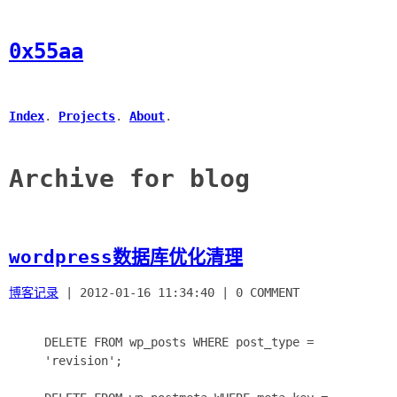
0x55aa
Index
.
Projects
.
About
.
Archive for blog
wordpress数据库优化清理
博客记录
|
2012-01-16 11:34:40
|
0 COMMENT
DELETE FROM wp_posts WHERE post_type =
'revision';