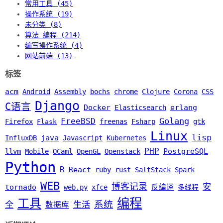
常用工具 (45)
操作系统 (19)
未分类 (8)
算法 编程 (214)
编写操作系统 (4)
网站前端 (13)
标签
acm
Android
Assembly
bochs
chrome
Clojure
Corona
CSS
Django
C语言
Docker
erlang
Elasticsearch
Golang
FreeBSD
Firefox
freenas
Fsharp
gtk
Flask
Linux
lisp
java
InfluxDB
Javascript
Kubernetes
PHP
PostgreSQL
llvm
Mobile
OCaml
OpenGL
Openstack
Python
R
React
ruby
rust
SaltStack
Spark
WEB
博客记录
安
tornado
web.py
xfce
反编译
多线程
编程
工具
系统
全
生活
数据库