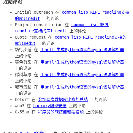
近期评论
Initial outreach 在
common lisp REPL readline支持
的库linedit
上的评论
Project consultation 在
common lisp REPL
readline支持的库linedit
上的评论
Quote request 在
common lisp REPL readline支持的
库linedit
上的评论
騎行步道 在
用antlr生成Python语言的mysql语法解析器
上的评论
暮色剪影 在
用antlr生成Python语言的mysql语法解析器
上的评论
稀树草原 在
用antlr生成Python语言的mysql语法解析器
上的评论
城市景點 在
用antlr生成Python语言的mysql语法解析器
上的评论
holdrf 在
参加两次数据库比赛的总结
上的评论
woo3 在
haproxy编译安装
上的评论
0x55aa 在
程序员的软技能和硬技能
上的评论