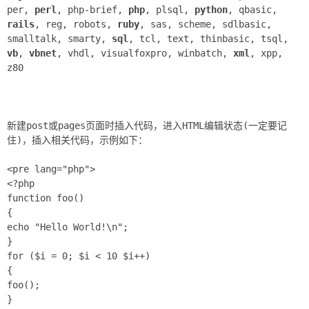
per,
perl
, php-brief,
php
, plsql,
python
, qbasic,
rails
, reg, robots,
ruby
, sas, scheme, sdlbasic,
smalltalk, smarty,
sql
, tcl, text, thinbasic, tsql,
vb
,
vbnet
, vhdl, visualfoxpro, winbatch,
xml
, xpp,
z80
新建post或pages页面时插入代码，进入HTML编辑状态(一定要记
住)，插入相关代码，示例如下：
<pre lang="php">
<?php
function foo()
{
echo "Hello World!\n";
}
for ($i = 0; $i < 10 $i++)
{
foo();
}