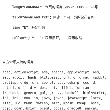
lang="LANGUAGE"：
代码的语言,如ASP、PHP、Java等
file="download.txt"：
创建一个可下载的保存名称
line="N"：
开始行数
colla="+/-"：
”+“表示展开，”-“表示收缩
官方介绍支持的语言：
abap, actionscript, ada, apache, applescript, asm,
asp
, autoit,
bash
, blitzbasic, bnf,
c
, c_mac, caddcl,
cadlisp, cfdg, cfm, cpp-qt,
cpp
,
csharp
,
css
, d,
delphi, diff, div, dos, dot, eiffel, fortran,
freebasic, genero, gml, groovy, haskell,
html4strict
,
idl, ini, inno, io,
java
,
java5
,
javascript
, latex,
lisp, lua, m68k, matlab, mirc, mpasm,
mysql
, nsis,
objc
, ocaml-brief, ocaml, oobas,
oracle8
, pascal,