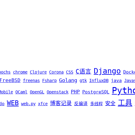
Django
C语言
Dock
bochs
chrome
Clojure
Corona
CSS
Golang
FreeBSD
java
freenas
Fsharp
gtk
InfluxDB
Java
Pyth
PHP
PostgreSQL
Mobile
OCaml
OpenGL
Openstack
工具
WEB
博客记录
安全
do
web.py
xfce
反编译
多线程