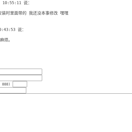
0 10:55:11
说：
安装时里面带的 我还没本事修改 嘿嘿
0:43:53
说：
很麻烦。
 888)