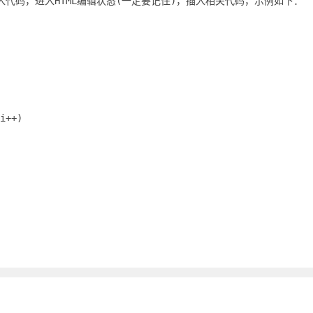
时插入代码，进入HTML编辑状态(一定要记住)，插入相关代码，示例如下：
i++)