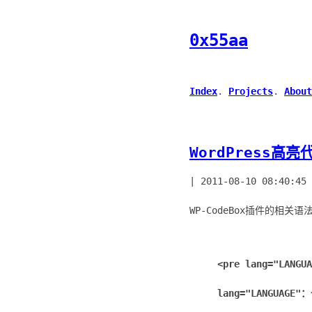
0x55aa
Index
.
Projects
.
About
WordPress高亮
|
2011-08-10 08:40:45
WP-CodeBox插件的相关语
<pre lang="LANGU
lang="LANGUAGE"：