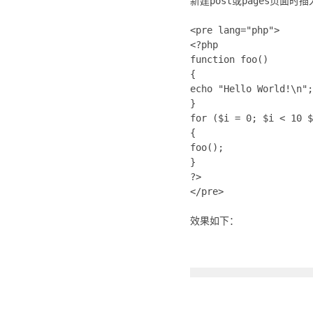
新建post或pages页面
<pre lang="php">
<?php
function foo()
{
echo "Hello World!\n";
}
for ($i = 0; $i < 10 $
{
foo();
}
?>
</pre>
效果如下：