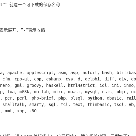
xt"：
创建一个可下载的保存名称
“表示展开，”-“表示收缩
da, apache, applescript, asm,
asp
, autoit,
bash
, blitzba
, cfm, cpp-qt,
cpp
,
csharp
,
css
, d, delphi, diff, div, do
enero, gml, groovy, haskell,
html4strict
, idl, ini, inno
sp, lua, m68k, matlab, mirc, mpasm,
mysql
, nsis,
objc
, oc
l, per,
perl
, php-brief,
php
, plsql,
python
, qbasic,
rail
, smalltalk, smarty,
sql
, tcl, text, thinbasic, tsql,
vb
h,
xml
, xpp, z80