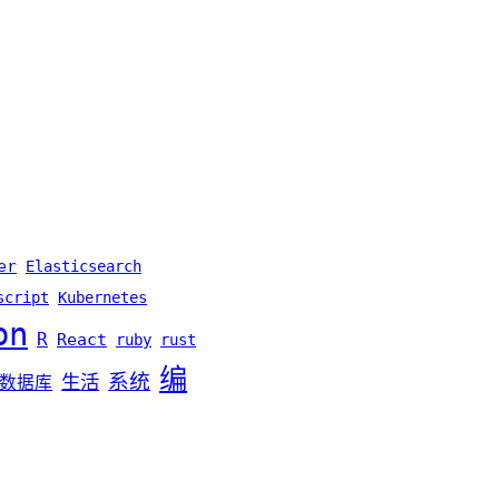
er
Elasticsearch
script
Kubernetes
on
R
React
ruby
rust
编
系统
生活
数据库