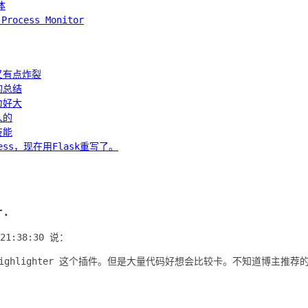
体
ocess Monitor
又有点炸裂
的总结
力好大
人的
技能
ess，现在用Flask重写了。
r.
 21:38:30
说：
xHighlighter 这个插件。但是大量代码好想会比较卡。不知道博主推