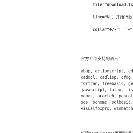
file="download.t
line="N"：
开始行数
colla="+/-"：
”+
官方介绍支持的语言：
abap, actionscript, a
caddcl, cadlisp, cfdg
fortran, freebasic, g
javascript
, latex, li
oobas,
oracle8
, pasca
sas, scheme, sdlbasic
visualfoxpro, winbatc