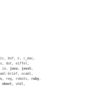
sic, bnf,
c
, c_mac,
s, dot, eiffel,
, io,
java
,
java5
,
aml-brief, ocaml,
s
, reg, robots,
ruby
,
,
vbnet
, vhdl,