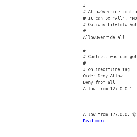
#
# AllowOverride contro
# It can be "All", "No
# Options FileInfo Aut
#
AllowOverride all
#
# Controls who can get
#
# onlineoffline tag - 
Order Deny,Allow
Deny from all
Allow from 127.0.0.1
Read more...