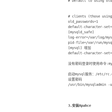
# Default to using old
# clients (those using
old_passwords=1
default-character-se
[mysqld_safe]
log-error=/var/log/mys
pid-file=/var/run/mysq
[mysql] 增加
default-character-se
没有密码登录时使用命令:mysq
启动mysql服务：/etc/rc.d/
设置密码
/usr/bin/mysqladmin -u
3.安装Apahce