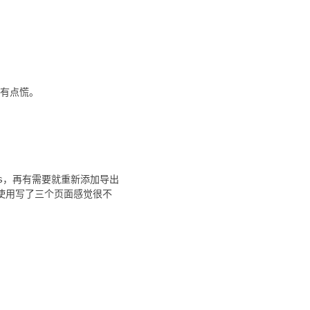
，有点慌。
rts，再有需要就重新添加导出
。配合使用写了三个页面感觉很不