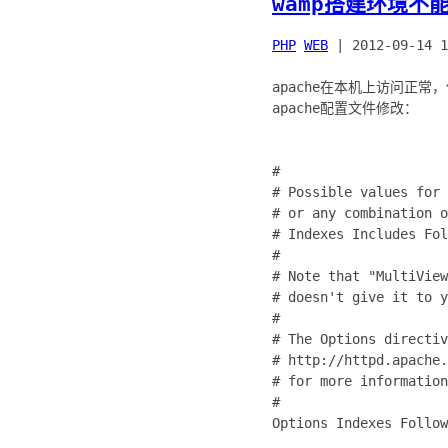
wamp搭建环境不
PHP
WEB
|
2012-09-14 1
apache在本机上访问正常
#
# Possible values for 
# or any combination o
# Indexes Includes Fol
#
# Note that "MultiVie
# doesn't give it to y
#
# The Options directi
# http://httpd.apache.
# for more information
#
Options Indexes Follow