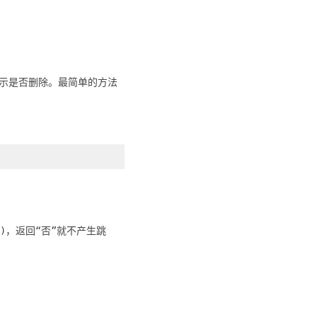
提示是否删除。最简单的方法
se)，返回“否”就不产生跳