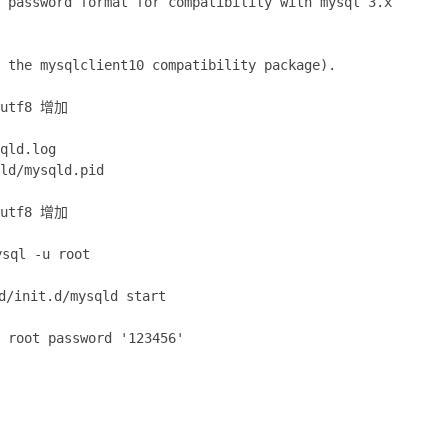
 password format for compatibility with mysql 3.x
 the mysqlclient10 compatibility package).
t=utf8 增加
qld.log
ld/mysqld.pid
t=utf8 增加
l -u root
init.d/mysqld start
 root password '123456'