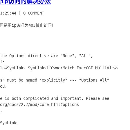
能ip访问的解决办法
1:29:44
|
0 COMMENT
，但是用ip访问为403禁止访问！
the Options directive are "None", "All",
f:
lowSymLinks SymLinksifOwnerMatch ExecCGI MultiViews
ws" must be named *explicitly* --- "Options All"
ou.
ve is both complicated and important. Please see
org/docs/2.2/mod/core.html#options
.
SymLinks