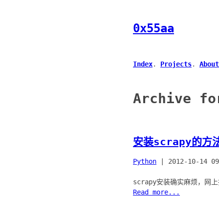
0x55aa
Index
.
Projects
.
About
Archive fo
安装scrapy的方
Python
|
2012-10-14 09
scrapy安装确实麻烦，网
Read more...