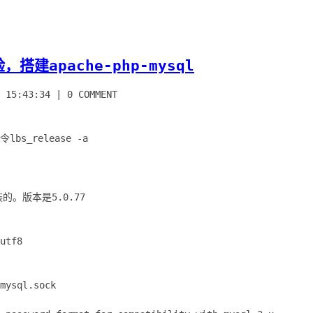
，搭建apache-php-mysql
 15:43:34
|
0 COMMENT
lbs_release -a
的。版本是5.0.77
utf8
mysql.sock