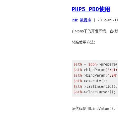
PHP5 PDO使用
PHP
数据库
|
2012-09-1
在wamp下的开发环境，查找
总结使用方法：
$sth
 = 
$dbh
->prepare(
$sth
->bindParam(
':str
$sth
->bindParam(
':SN'
$sth
$sth
$sth
源代码使用bindValue()，l