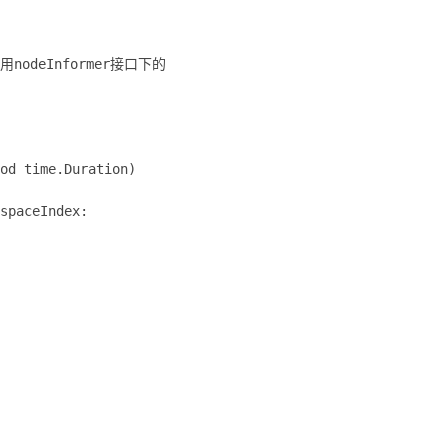
nodeInformer接口下的
od time.Duration)
spaceIndex: