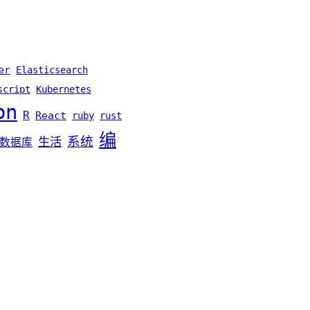
er
Elasticsearch
script
Kubernetes
on
R
React
ruby
rust
编
系统
生活
数据库