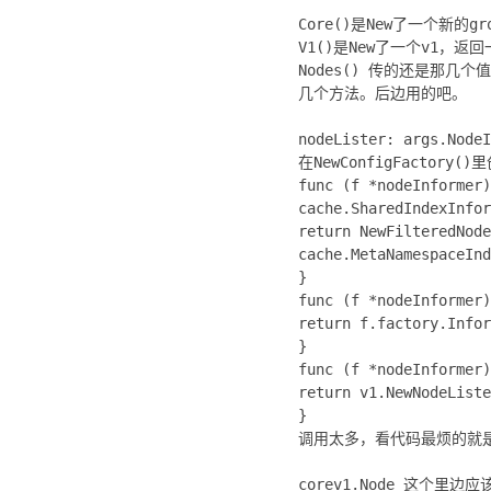
Core()是New了一个新的g
V1()是New了一个v1，返回
Nodes() 传的还是那几个值
几个方法。后边用的吧。
nodeLister: args.NodeI
在NewConfigFactory(
func (f *nodeInformer)
cache.SharedIndexInfor
return NewFilteredNode
cache.MetaNamespaceInd
}
func (f *nodeInformer)
return f.factory.Infor
}
func (f *nodeInformer)
return v1.NewNodeListe
}
调用太多，看代码最烦的就
corev1.Node 这个里