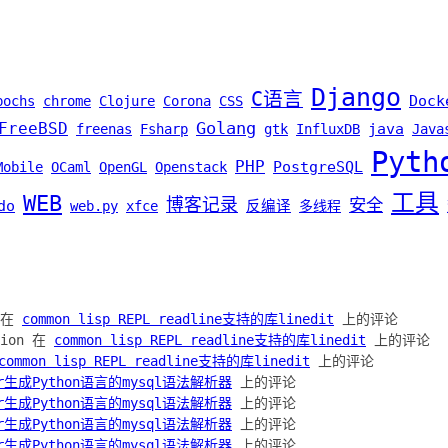
Django
C语言
Dock
bochs
chrome
Clojure
Corona
CSS
Golang
FreeBSD
java
freenas
Fsharp
gtk
InfluxDB
Java
Pyth
PHP
PostgreSQL
Mobile
OCaml
OpenGL
Openstack
工具
WEB
博客记录
安全
do
web.py
xfce
反编译
多线程
h 在
common lisp REPL readline支持的库linedit
上的评论
ation 在
common lisp REPL readline支持的库linedit
上的评论
common lisp REPL readline支持的库linedit
上的评论
lr生成Python语言的mysql语法解析器
上的评论
lr生成Python语言的mysql语法解析器
上的评论
lr生成Python语言的mysql语法解析器
上的评论
lr生成Python语言的mysql语法解析器
上的评论