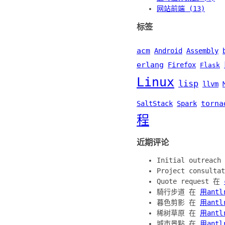
网站前端 (13)
标签
acm
Android
Assembly
erlang
Firefox
Flask
Linux
lisp
llvm
torna
SaltStack
Spark
程
近期评论
Initial outreac
Project consult
Quote request 在
騎行步道 在
用ant
暮色剪影 在
用ant
稀树草原 在
用ant
城市景點 在
用ant