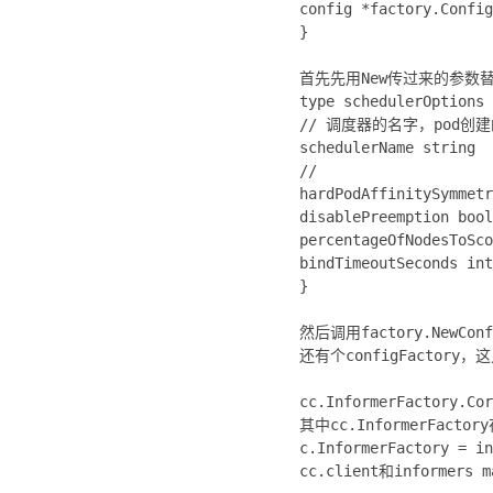
config *factory.Config
}
首先先用New传过来的参数替换s
type schedulerOptions 
// 调度器的名字，pod创建
schedulerName string
//
hardPodAffinitySymmetr
disablePreemption bool
percentageOfNodesToSco
bindTimeoutSeconds int
}
然后调用factory.NewConf
还有个configFacto
cc.InformerFactory.Co
其中cc.InformerFactory
c.InformerFactory =
cc.client和informers m