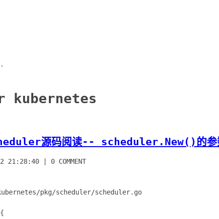
.
r kubernetes
cheduler源码阅读-- scheduler.New()的
2 21:28:40
|
0 COMMENT
bernetes/pkg/scheduler/scheduler.go
{