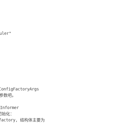
ler"
nfigFactoryArgs
个参数吧。
Informer
o中初始化：
个新的factory, 结构体主要为