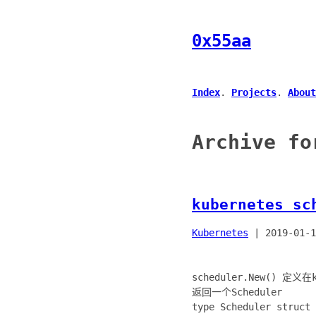
0x55aa
Index
.
Projects
.
About
Archive fo
kubernetes s
Kubernetes
|
2019-01-1
scheduler.New() 定义在ku
返回一个Scheduler
type Scheduler struct 