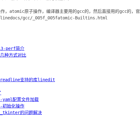
作，atomic原子操作，编译器主要用的gcc的，然后直接用的gcc的，
linedocs/gcc/_005f_005fatomic-Builtins.html
-perf简介
较的几种方式对比
L readline支持的库linedit
了
2-yaml配置文件加载
读1-初始化操作
赖_tkinter的问题解决