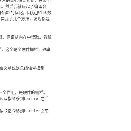
写入的数据错误判断，在某个
了。然后我就玩起了编译参
始02的优化。因为那个函数
然后实验了几个方法，发现都是
存器，保证从内存中读取。看我
r. 内存栅栏，这个是个硬件栅栏，效率
件的，看文章说是总线信号控制
ronize一个作用，是硬件的栅栏。
前的内存读取指令移到barrier之后
后的内存读取指令移到barrier之前