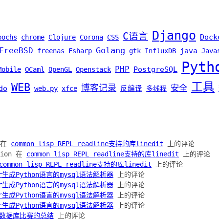
Django
C语言
Dock
bochs
chrome
Clojure
Corona
CSS
Golang
FreeBSD
java
freenas
Fsharp
gtk
InfluxDB
Java
Pyth
PHP
PostgreSQL
Mobile
OCaml
OpenGL
Openstack
工具
WEB
博客记录
安全
do
web.py
xfce
反编译
多线程
h 在
common lisp REPL readline支持的库linedit
上的评论
ation 在
common lisp REPL readline支持的库linedit
上的评论
common lisp REPL readline支持的库linedit
上的评论
lr生成Python语言的mysql语法解析器
上的评论
lr生成Python语言的mysql语法解析器
上的评论
lr生成Python语言的mysql语法解析器
上的评论
lr生成Python语言的mysql语法解析器
上的评论
数据库比赛的总结
上的评论