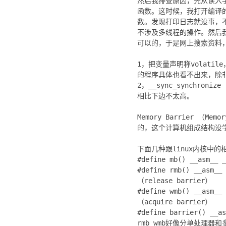
然后我排查原因，先从读入
函数。这时候，我打开编译的
数。发现打印日志就没事，
不涉及多线程的操作。然后我去
可以的，于是网上搜索资料
1，把变量声明称volat
的程序具体也看不出来，除
2，__sync_synchroniz
相比下边不太高。
Memory Barrier 
的，这个计算机组成结构没
下面几种跟linux内核中
#define mb() __asm_
#define rmb() __asm
（release barrier）
#define wmb() __asm
（acquire barrier）
#define barrier() __
rmb wmb好像分单处理