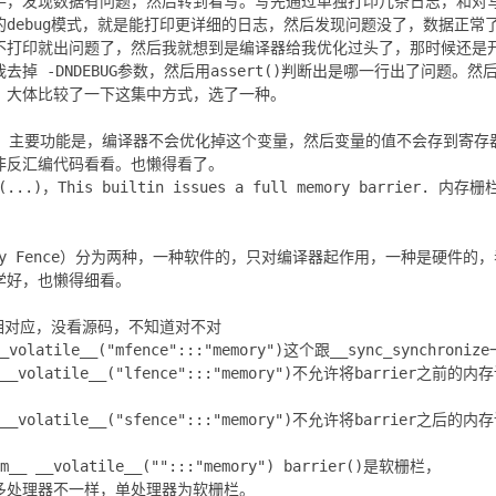
手，发现数据有问题，然后转到看写。写先通过单独打印几条日志，和对
debug模式，就是能打印更详细的日志，然后发现问题没了，数据正常
不打印就出问题了，然后我就想到是编译器给我优化过头了，那时候还是开
掉 -DNDEBUG参数，然后用assert()判断出是哪一行出了问题。
，大体比较了一下这集中方式，选了一种。
ile，主要功能是，编译器不会优化掉这个变量，然后变量的值不会存到寄
非反汇编代码看看。也懒得看了。
e (...)，This builtin issues a full memory barrie
（Memory Fence）分为两种，一种软件的，只对编译器起作用，一种是硬
学好，也懒得细看。
的相对应，没看源码，不知道对不对
_ __volatile__("mfence":::"memory")这个跟__sync_synch
__ __volatile__("lfence":::"memory")不允许将barrier之
__ __volatile__("sfence":::"memory")不允许将barrier之
asm__ __volatile__("":::"memory") barrier()是软栅栏，
器和多处理器不一样，单处理器为软栅栏。