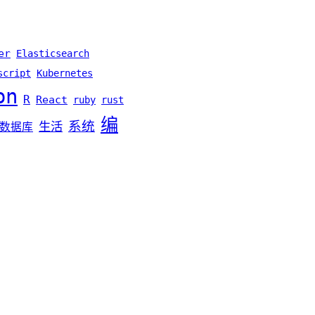
er
Elasticsearch
script
Kubernetes
on
R
React
ruby
rust
编
系统
生活
数据库