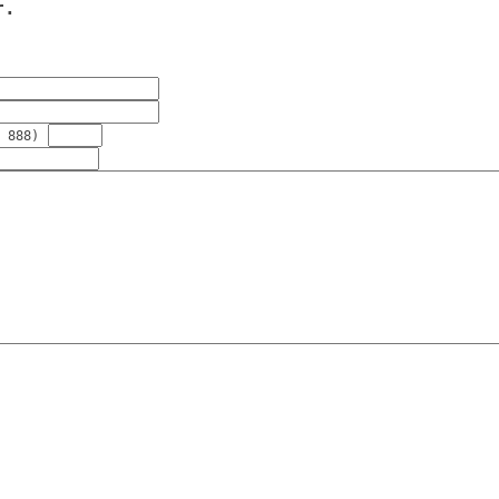
r.
 888)