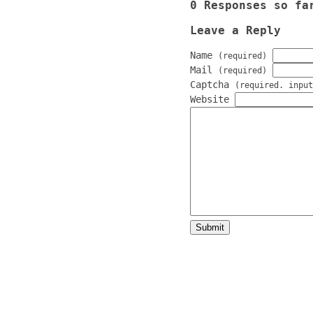
0 Responses so fa
Leave a Reply
Name
(required)
Mail
(required)
Captcha
(required. input
Website