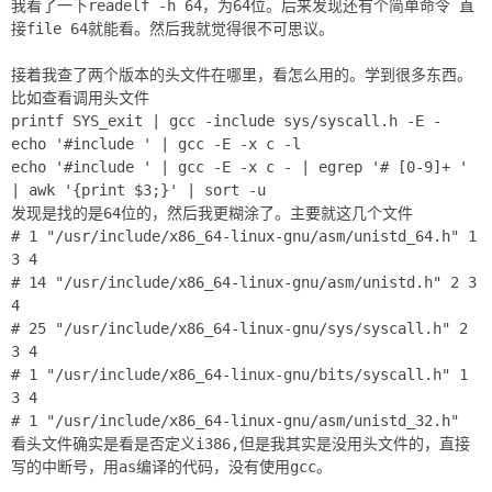
我看了一下readelf -h 64，为64位。后来发现还有个简单命令 直
接file 64就能看。然后我就觉得很不可思议。
接着我查了两个版本的头文件在哪里，看怎么用的。学到很多东西。
比如查看调用头文件
printf SYS_exit | gcc -include sys/syscall.h -E -
echo '#include
' | gcc -E -x c -l
echo '#include
' | gcc -E -x c - | egrep '# [0-9]+ '
| awk '{print $3;}' | sort -u
发现是找的是64位的，然后我更糊涂了。主要就这几个文件
# 1 "/usr/include/x86_64-linux-gnu/asm/unistd_64.h" 1
3 4
# 14 "/usr/include/x86_64-linux-gnu/asm/unistd.h" 2 3
4
# 25 "/usr/include/x86_64-linux-gnu/sys/syscall.h" 2
3 4
# 1 "/usr/include/x86_64-linux-gnu/bits/syscall.h" 1
3 4
# 1 "/usr/include/x86_64-linux-gnu/asm/unistd_32.h"
看头文件确实是看是否定义i386,但是我其实是没用头文件的，直接
写的中断号，用as编译的代码，没有使用gcc。