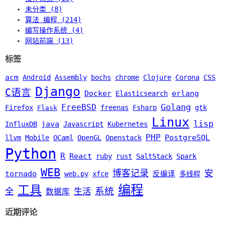
未分类 (8)
算法 编程 (214)
编写操作系统 (4)
网站前端 (13)
标签
acm
Android
Assembly
bochs
chrome
Clojure
Corona
CSS
Django
C语言
Docker
erlang
Elasticsearch
Golang
FreeBSD
Firefox
freenas
Fsharp
gtk
Flask
Linux
lisp
java
InfluxDB
Javascript
Kubernetes
PHP
PostgreSQL
llvm
Mobile
OCaml
OpenGL
Openstack
Python
R
React
ruby
rust
SaltStack
Spark
WEB
博客记录
安
tornado
web.py
xfce
反编译
多线程
编程
工具
系统
全
生活
数据库
近期评论