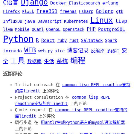
Django
C语言
Docker
erlang
Elasticsearch
Golang
FreeBSD
Firefox
freenas
Fsharp
gtk
Flask
Linux
lisp
java
InfluxDB
Javascript
Kubernetes
PHP
PostgreSQL
llvm
Mobile
OCaml
OpenGL
Openstack
Python
R
React
ruby
rust
SaltStack
Spark
WEB
博客记录
安
tornado
web.py
xfce
反编译
多线程
编程
工具
系统
全
生活
数据库
近期评论
Initial outreach 在
common lisp REPL readline支持
的库linedit
上的评论
Project consultation 在
common lisp REPL
readline支持的库linedit
上的评论
Quote request 在
common lisp REPL readline支持的
库linedit
上的评论
騎行步道 在
用antlr生成Python语言的mysql语法解析器
上的评论