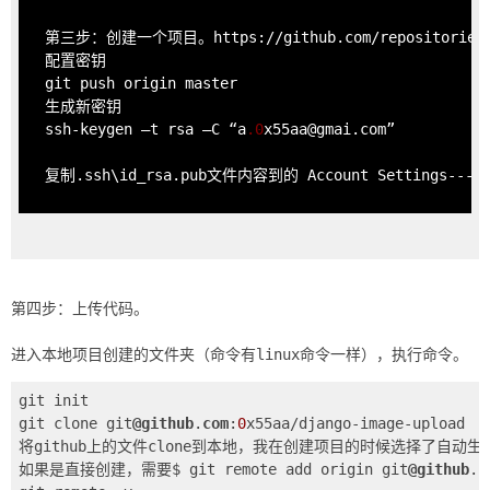
第三步：创建一个项目。https://github.com/repositories
git push origin master

ssh-keygen –t rsa –C “a
.0
x55aa@gmai.com”

复制.ssh\id_rsa.pub文件内容到
 Account Settings---
的
第四步：上传代码。
git init

git clone git
@github
.
com
:
0
x55aa/django-image-upload

将github上的文件clone到本地，我在创建项目的时候选择了自动生成
如果是直接创建，需要
$ git remote add origin git
@github
.
c