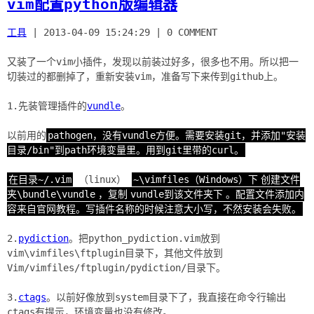
vim配置python版编辑器
工具
|
2013-04-09 15:24:29
|
0 COMMENT
又装了一个vim小插件，发现以前装过好多，很多也不用。所以把一
切装过的都删掉了，重新安装vim，准备写下来传到github上。
1.先装管理插件的
vundle
。
以前用的
pathogen，没有vundle方便。需要安装git，并添加"安装
目录/bin"到path环境变量里。用到git里带的curl。
在目录~/.vim
（linux）
~\vimfiles（Windows）下
创建文件
夹\bundle\vundle
，复制
vundle到该文件夹下
。配置文件添加内
容来自官网教程。写插件名称的时候注意大小写，不然安装会失败。
2.
pydiction
。把python_pydiction.vim放到
vim\vimfiles\ftplugin目录下，其他文件放到
Vim/vimfiles/ftplugin/pydiction/目录下。
3.
ctags
。以前好像放到system目录下了，我直接在命令行输出
ctags有提示，环境变量也没有修改。