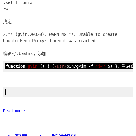
:set ff=unix
:w
搞定
2.** (gvim:20320): WARNING **: Unable to create
Ubuntu Menu Proxy: Timeout was reached
function
gvim
 (
) 
{ (
/usr/
bin/gvim -f 
"$@"
 &) }，重启
Read more...