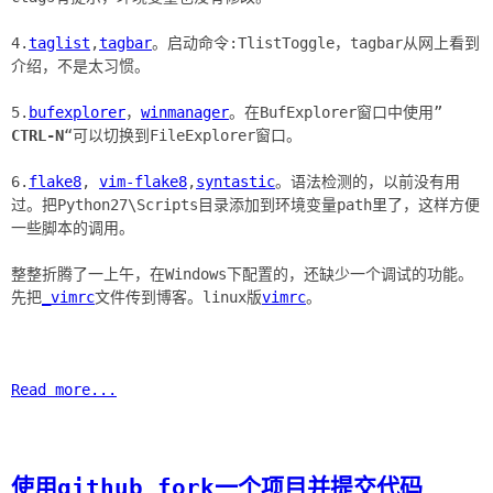
4.
taglist
,
tagbar
。启动命令:TlistToggle，tagbar从网上看到
介绍，不是太习惯。
5.
bufexplorer
，
winmanager
。在BufExplorer窗口中使用”
CTRL-N
“可以切换到FileExplorer窗口。
6.
flake8
,
vim-flake8
,
syntastic
。语法检测的，以前没有用
过。把Python27\Scripts目录添加到环境变量path里了，这样方便
一些脚本的调用。
整整折腾了一上午，在Windows下配置的，还缺少一个调试的功能。
先把
_vimrc
文件传到博客。linux版
vimrc
。
Read more...
使用github fork一个项目并提交代码