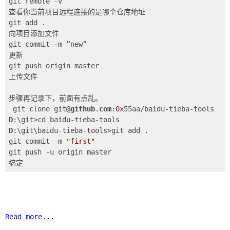
git add .

git commit –m ”new” 

git push origin master
上传文件

git clone git
@github
.
com
:
0
D
D
:\git\baidu-tieba-tools>git add . 

git commit -m 
"first"
git push -u origin master

Read more...