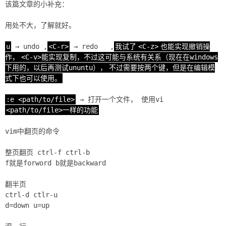
该篇文章的小补充：
用处不大，了解就好。
u
→ undo ,
<C-r>
→ redo ,
我试了
<C-z>
也能实现撤销操
作，
<C-v>能实现复制，不过这可能与系统有关系（现在在windows
下用的，以后再测试ununtu），
不过需要按两个键，但是在编辑模
式下也可以使用。
:e <path/to/file>
→ 打开一个文件， 使用vi
<path/to/file>一样的功能
vim中翻页的命令
整页翻页 ctrl-f ctrl-b
f就是forword b就是backward
翻半页
ctrl-d ctlr-u
d=down u=up