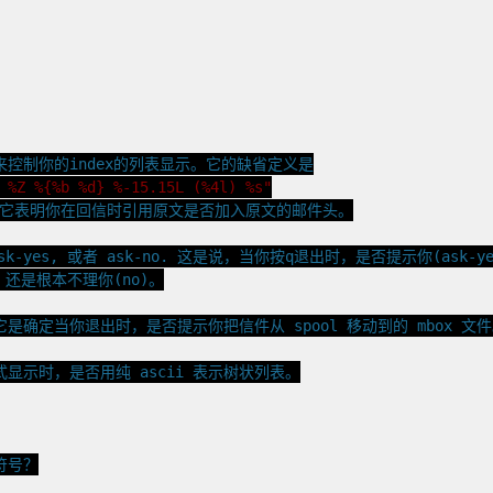
控制你的index的列表显示。它的缺省定义是
 %Z %{%b %d} %-15.15L (%4l) %s"
量。它表明你在回信时引用原文是否加入原文的邮件头。
ask-yes, 或者 ask-no. 这是说，当你按q退出时，是否提示你(ask-yes
，还是根本不理你(no)。
是确定当你退出时，是否提示你把信件从 spool 移动到的 mbox 文
d 方式显示时，是否用纯 ascii 表示树状列表。
符号？