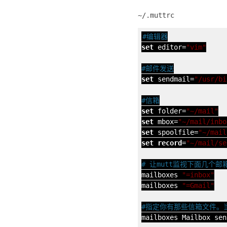
#编辑器
set
 editor=
"vim"
#邮件发送
set
 sendmail=
"/usr/bi
#信箱
set
 folder=
"~/mail"
set
 mbox=
"~/mail/inbo
set
 spoolfile=
"~/mail
set
record
=
"~/mail/se
# 让mutt监视下面几个
mailboxes 
"=inbox"
mailboxes 
"=Gmail"
#指定你有那些信箱文件。当
mailboxes Mailbox sen