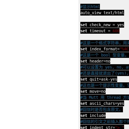
#显示html
auto_view text/html

set
set
 timeout = 
600
#这是一个格式字符串，用来
set
 index_format=
"%4C
#这是一个 bool 型变
set
#可以设置为 yes, no, 
#还是直接就退出了(yes)
set
#这也是一个提示性变量。它
set
#当 Mutt 用 threa
set
#回信时是否包含原文。
set
#回信的引文之前插入那个
set
 indent_str=
"> "