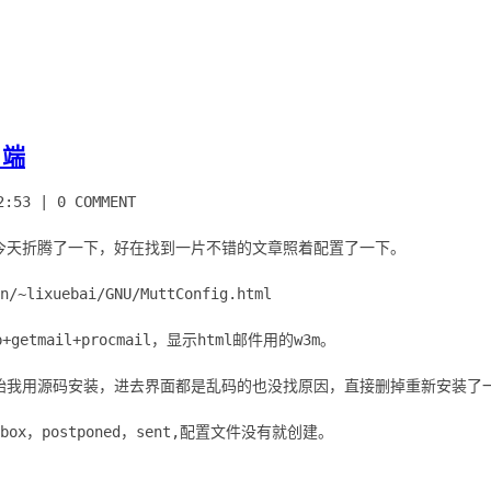
户端
2:53
|
0 COMMENT
今天折腾了一下，好在找到一片不错的文章照着配置了一下。
n/~lixuebai/GNU/MuttConfig.html
+getmail+procmail，显示html邮件用的w3m。
，开始我用源码安装，进去界面都是乱码的也没找原因，直接删掉重新安装了
box，postponed，sent,配置文件没有就创建。