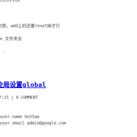
/bin/vim
，add上的还要reset掉才行
nore 文件夹名
局设置global
7:15
|
0 COMMENT
user.name 0x55aa
user.email admin@google.com