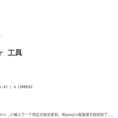
.
or 工具
5:45
|
0 COMMENT