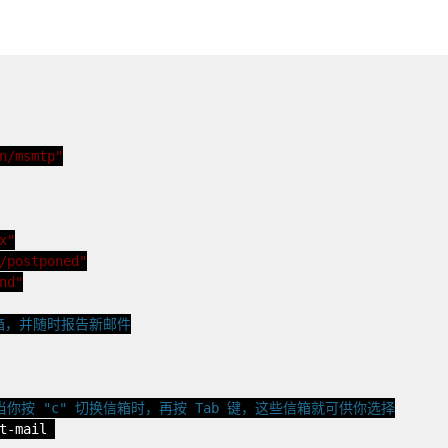
n/msmtp"
x"
/postponed"
nd"
邮箱，并随时报告新邮件
你按 "c" 切换信箱时，再按 Tab 键，这些信箱就可供你选择
t-mail 
