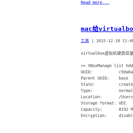
Read more...
mac给virtua
工具
|
2015-12-18 11:4
virtualbox虚拟机硬盘
>> VBoxManage list hdd
UUID: c9daba2d-b0
Parent UUID: base
State: create
Type: normal (
Location: /Users/0x
Storage format: VDI
Capacity: 8192 MB
Encryption: disabl