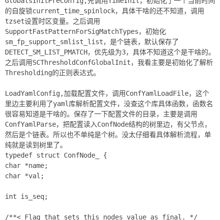
GlobalsInitPreConfig,先调用TimeInit，初始化了一个当前时间
的自旋锁current_time_spinlock，具体干啥的还不知道，调用
tzset设置时区变量。之后调用
SupportFastPatternForSigMatchTypes，初始化
sm_fp_support_smlist_list，是个链表，默认保存了
DETECT_SM_LIST_PMATCH，优先级为3，具体不知道这个是干啥的。
之后调用SCThresholdConfGlobalInit，我看主要是初始化了解析
Thresholding的正则表达式。
LoadYamlConfig,加载配置文件，调用ConfYamlLoadFile，这个
里边主要利用了yaml库解析配置文件，没查这个库具体函数，函数名
很容易知道是干啥的。保存了一下配置文件的目录，主要是调用
ConfYamlParse，把配置读入ConfNode结构的树里边，有父节点，
然后是个链表。所以也不单纯是个树。没太仔细看具体解析流程，单
纯就是读到树里了。
typedef struct ConfNode_ {
char *name;
char *val;
int is_seq;
/**< Flag that sets this nodes value as final. */