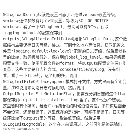
SCLogLoadConfig应该是设置日志了，通过verbose设置等级，
verbose通过参数有几个v来设置，等级为SC_LOG_NOTICE +
verbose，看了一下SCLogLevel, 最高可以有5个v。获取
logging.outputs的配置保存到
outputs,SCLogAllocLogInitData初始化SCLogInitData,这个数
据结构主要保存日志等级，格式，写到什么地方等信息。获取配置文
件里"logging.default-log-level"配置的日志等级，然后跟参数
里的比较，取等级最低的，保存到global_log_level。如果等级跟
配置文件一致，使用配置文件的format。将outputs配置文件保存到
变量，这些主要是日志的方式，console/file/syslog，没有细
看，看了一下file的，这个用的多，调用
SCLogInitFileOPIface,append模式打开文件，方式里面有个锁变
量，注释说用来切割日志时候用的，然后调用
OutputRegisterFileRotationFlag，把需要分割日志的这个flag
都保存到output_file_rotation_flags里了，这个也是个链表。
这里暂时有个疑问，我看flag初始化的时候没设置值，不知道后面会
不会设置，还是我漏了。这里保存的是指针，可能不是漏了。日志等
级还比较了outputs里的等级，取最低等级。然后调用
SCLogInitLogModule，这个在之前调用过，之前可能是终端输出，