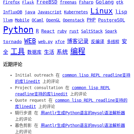
Golang
FreeBSD
Firefox
freenas
Fsharp
gtk
Flask
Linux
lisp
java
InfluxDB
Javascript
Kubernetes
PHP
PostgreSQL
llvm
Mobile
OCaml
OpenGL
Openstack
Python
R
React
ruby
rust
SaltStack
Spark
WEB
博客记录
安
tornado
web.py
xfce
反编译
多线程
编程
工具
系统
全
生活
数据库
近期评论
Initial outreach 在
common lisp REPL readline支持
的库linedit
上的评论
Project consultation 在
common lisp REPL
readline支持的库linedit
上的评论
Quote request 在
common lisp REPL readline支持的
库linedit
上的评论
騎行步道 在
用antlr生成Python语言的mysql语法解析器
上的评论
暮色剪影 在
用antlr生成Python语言的mysql语法解析器
上的评论