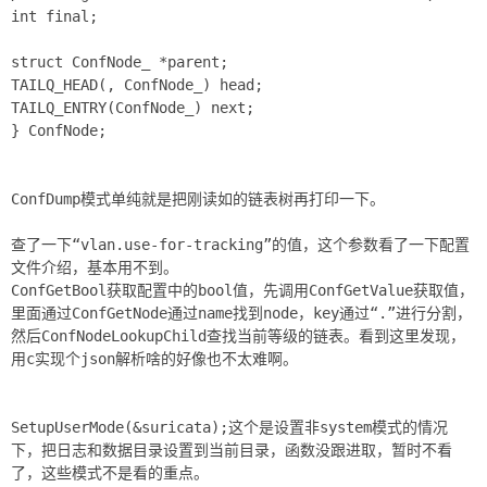
int final;
struct ConfNode_ *parent;
TAILQ_HEAD(, ConfNode_) head;
TAILQ_ENTRY(ConfNode_) next;
} ConfNode;
ConfDump模式单纯就是把刚读如的链表树再打印一下。
查了一下“vlan.use-for-tracking”的值，这个参数看了一下配置
文件介绍，基本用不到。
ConfGetBool获取配置中的bool值，先调用ConfGetValue获取值，
里面通过ConfGetNode通过name找到node，key通过“.”进行分割，
然后ConfNodeLookupChild查找当前等级的链表。看到这里发现，
用c实现个json解析啥的好像也不太难啊。
SetupUserMode(&suricata);这个是设置非system模式的情况
下，把日志和数据目录设置到当前目录，函数没跟进取，暂时不看
了，这些模式不是看的重点。