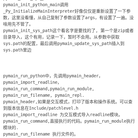
pymain_init_python_main调用
_Py_InitializeMainInterpreter好像仅仅是重新设置了一下参
数，这里没看懂，从自己复制了参数设置了args，有设置了一遍。没
啥用先不管了。
pymain_init_sys_path这个看名字是要找的了, 第一个是zip或者
目录导入，这个有用，记录一下，暂时不会用。从参数中获取
sys.path的配置，最后调用pymain_update_sys_path插入到
sys.path里边
pymain_run_python中，先调用pymain_header，
pymain_import_readline，
pymain_run_command,pymain_run_module,
pymain_run_filename, pymain_repl.
pymain_header,如果是交互模式，打印了版本和操作系统。可以查
到版本信息在Include/patchlevel.h
pymain_import_readline 为交互模式导入readline模块。
pymain_run_command,直接执行的代码。pymain_run_module执行
模块的.
pymain_run_filename 执行文件的。