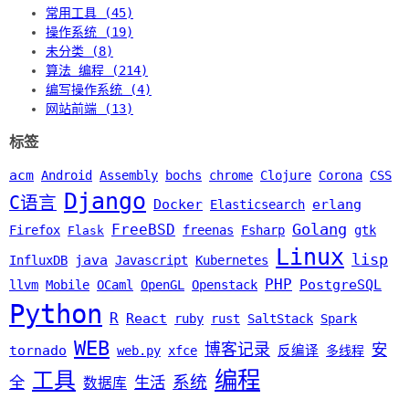
常用工具 (45)
操作系统 (19)
未分类 (8)
算法 编程 (214)
编写操作系统 (4)
网站前端 (13)
标签
acm
Android
Assembly
bochs
chrome
Clojure
Corona
CSS
Django
C语言
Docker
erlang
Elasticsearch
Golang
FreeBSD
Firefox
freenas
Fsharp
gtk
Flask
Linux
lisp
java
InfluxDB
Javascript
Kubernetes
PHP
PostgreSQL
llvm
Mobile
OCaml
OpenGL
Openstack
Python
R
React
ruby
rust
SaltStack
Spark
WEB
博客记录
安
tornado
web.py
xfce
反编译
多线程
编程
工具
系统
全
生活
数据库