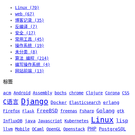
Linux (70)
web (67)
博客记录 (35)
反编译 (7)
安全 (17)
常用工具 (45)
操作系统 (19)
未分类 (8)
算法 编程 (214)
编写操作系统 (4)
网站前端 (13)
标签
acm
Android
Assembly
bochs
chrome
Clojure
Corona
CSS
Django
C语言
Docker
erlang
Elasticsearch
Golang
FreeBSD
Firefox
freenas
Fsharp
gtk
Flask
Linux
lisp
java
InfluxDB
Javascript
Kubernetes
PHP
PostgreSQL
llvm
Mobile
OCaml
OpenGL
Openstack