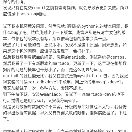
保存的代码。
发现只有在提交commit之前有查询操作，就会导致表更新失败。所以
应该是个session问题。
试了我本机环境没问题，然后我就想到装的python包的版本问题，踩
什么bug了吧。然后我对比了一下版本，我管理都是只写主要包的版
本，依赖包的版本没有写，所以依赖包有的版本会高一点。
我选了几个可能的包，更换版本，发现不是这个原因。周末想想，如
果是这个包的问题，应该早就发现了，会打补丁。
然后我就想到数据库的问题，我用的mariadb，测试系统是centos，
然后我看了一下有新版本的mariadb，更新了一下，这里现在想想数
据库的问题的概率也十分小了，而且是这么明显的bug。
mariadb的源巨慢无比，我又在尝试更新mysqlclient包，因为我记
得安装的时候mariadb-devel不能用，网上说的用mysql-devel。
我又从新试了一次，各种方法，发现不成功。
到下午快下班，安装完mariadb，又试了一遍mariadb-devel也不
行。觉得还是用mysql，又安装称mysql。
但是发现数据库数据文件不兼容，升级的命令好像也不太行，我备份
的导出数据库数据，导入又有外键关联的限制，懒得搞数据了。下班
了。
周末有时间的时候就想了想，我之前虽然抓包测试环境mysql，发现