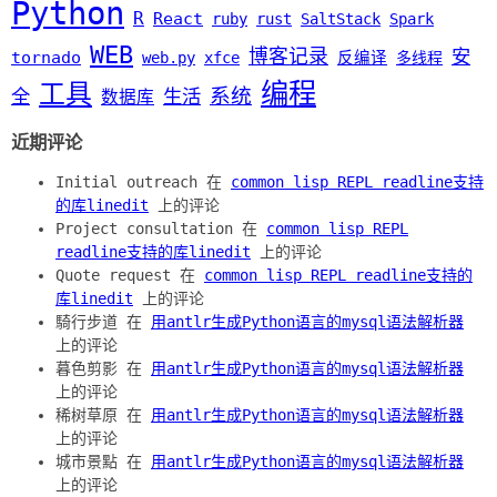
Python
R
React
ruby
rust
SaltStack
Spark
WEB
博客记录
安
tornado
web.py
xfce
反编译
多线程
编程
工具
系统
全
生活
数据库
近期评论
Initial outreach 在
common lisp REPL readline支持
的库linedit
上的评论
Project consultation 在
common lisp REPL
readline支持的库linedit
上的评论
Quote request 在
common lisp REPL readline支持的
库linedit
上的评论
騎行步道 在
用antlr生成Python语言的mysql语法解析器
上的评论
暮色剪影 在
用antlr生成Python语言的mysql语法解析器
上的评论
稀树草原 在
用antlr生成Python语言的mysql语法解析器
上的评论
城市景點 在
用antlr生成Python语言的mysql语法解析器
上的评论