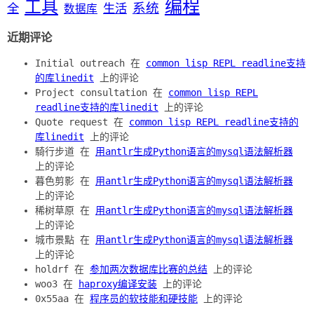
编程
工具
系统
全
生活
数据库
近期评论
Initial outreach 在
common lisp REPL readline支持
的库linedit
上的评论
Project consultation 在
common lisp REPL
readline支持的库linedit
上的评论
Quote request 在
common lisp REPL readline支持的
库linedit
上的评论
騎行步道 在
用antlr生成Python语言的mysql语法解析器
上的评论
暮色剪影 在
用antlr生成Python语言的mysql语法解析器
上的评论
稀树草原 在
用antlr生成Python语言的mysql语法解析器
上的评论
城市景點 在
用antlr生成Python语言的mysql语法解析器
上的评论
holdrf 在
参加两次数据库比赛的总结
上的评论
woo3 在
haproxy编译安装
上的评论
0x55aa 在
程序员的软技能和硬技能
上的评论