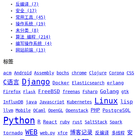
反编译 (7)
安全 (17)
常用工具 (45)
操作系统 (19)
未分类 (8)
算法 编程 (214)
编写操作系统 (4)
网站前端 (13)
标签
acm
Android
Assembly
bochs
chrome
Clojure
Corona
CSS
Django
C语言
Docker
erlang
Elasticsearch
Golang
FreeBSD
Firefox
freenas
Fsharp
gtk
Flask
Linux
lisp
java
InfluxDB
Javascript
Kubernetes
PHP
PostgreSQL
llvm
Mobile
OCaml
OpenGL
Openstack
Python
R
React
ruby
rust
SaltStack
Spark
WEB
博客记录
安
tornado
web.py
xfce
反编译
多线程