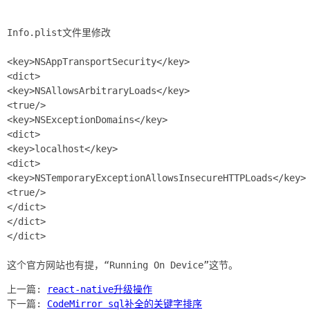
Info.plist文件里修改
<key>NSAppTransportSecurity</key>
<dict>
<key>NSAllowsArbitraryLoads</key>
<true/>
<key>NSExceptionDomains</key>
<dict>
<key>localhost</key>
<dict>
<key>NSTemporaryExceptionAllowsInsecureHTTPLoads</key>
<true/>
</dict>
</dict>
</dict>
上一篇:
react-native升级操作
下一篇:
CodeMirror sql补全的关键字排序