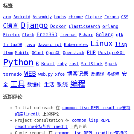
标签
acm
Android
Assembly
bochs
chrome
Clojure
Corona
CSS
Django
C语言
Docker
erlang
Elasticsearch
Golang
FreeBSD
Firefox
freenas
Fsharp
gtk
Flask
Linux
lisp
java
InfluxDB
Javascript
Kubernetes
PHP
PostgreSQL
llvm
Mobile
OCaml
OpenGL
Openstack
Python
R
React
ruby
rust
SaltStack
Spark
WEB
博客记录
安
tornado
web.py
xfce
反编译
多线程
编程
工具
系统
全
生活
数据库
近期评论
Initial outreach 在
common lisp REPL readline支持
的库linedit
上的评论
Project consultation 在
common lisp REPL
readline支持的库linedit
上的评论
Quote request 在
common lisp REPL readline支持的