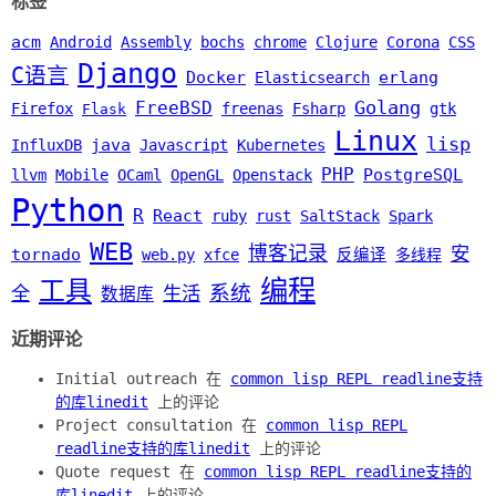
标签
acm
Android
Assembly
bochs
chrome
Clojure
Corona
CSS
Django
C语言
Docker
erlang
Elasticsearch
Golang
FreeBSD
Firefox
freenas
Fsharp
gtk
Flask
Linux
lisp
java
InfluxDB
Javascript
Kubernetes
PHP
PostgreSQL
llvm
Mobile
OCaml
OpenGL
Openstack
Python
R
React
ruby
rust
SaltStack
Spark
WEB
博客记录
安
tornado
web.py
xfce
反编译
多线程
编程
工具
系统
全
生活
数据库
近期评论
Initial outreach 在
common lisp REPL readline支持
的库linedit
上的评论
Project consultation 在
common lisp REPL
readline支持的库linedit
上的评论
Quote request 在
common lisp REPL readline支持的
库linedit
上的评论