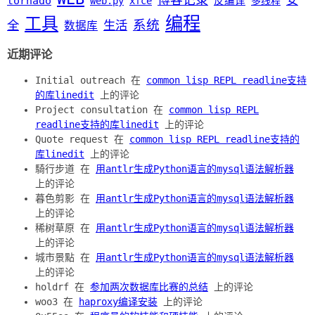
安
tornado
web.py
xfce
反编译
多线程
编程
工具
系统
全
生活
数据库
近期评论
Initial outreach 在
common lisp REPL readline支持
的库linedit
上的评论
Project consultation 在
common lisp REPL
readline支持的库linedit
上的评论
Quote request 在
common lisp REPL readline支持的
库linedit
上的评论
騎行步道 在
用antlr生成Python语言的mysql语法解析器
上的评论
暮色剪影 在
用antlr生成Python语言的mysql语法解析器
上的评论
稀树草原 在
用antlr生成Python语言的mysql语法解析器
上的评论
城市景點 在
用antlr生成Python语言的mysql语法解析器
上的评论
holdrf 在
参加两次数据库比赛的总结
上的评论
woo3 在
haproxy编译安装
上的评论