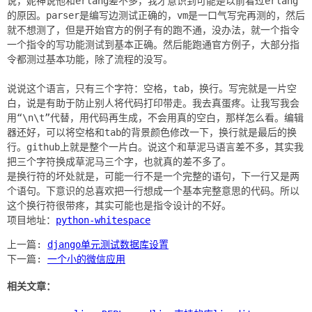
说，妮神说他和erlang差不多，我才意识到可能是以前看过erlang
的原因。parser是编写边测试正确的，vm是一口气写完再测的，然后
就不想测了，但是开始官方的例子有的跑不通，没办法，就一个指令
一个指令的写功能测试到基本正确。然后能跑通官方例子，大部分指
令都测过基本功能，除了流程的没写。
说说这个语言，只有三个字符：空格，tab，换行。写完就是一片空
白，说是有助于防止别人将代码打印带走。我去真蛋疼。让我写我会
用“\n\t”代替，用代码再生成，不会用真的空白，那样怎么看。编辑
器还好，可以将空格和tab的背景颜色修改一下，换行就是最后的换
行。github上就是整个一片白。说这个和草泥马语言差不多，其实我
把三个字符换成草泥马三个字，也就真的差不多了。
是换行符的坏处就是，可能一行不是一个完整的语句，下一行又是两
个语句。下意识的总喜欢把一行想成一个基本完整意思的代码。所以
这个换行符很带疼，其实可能也是指令设计的不好。
项目地址：
python-whitespace
上一篇:
django单元测试数据库设置
下一篇:
一个小的微信应用
相关文章：