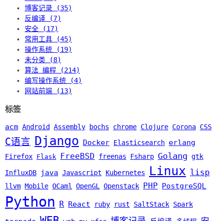
博客记录 (35)
反编译 (7)
安全 (17)
常用工具 (45)
操作系统 (19)
未分类 (8)
算法 编程 (214)
编写操作系统 (4)
网站前端 (13)
标签
acm
Android
Assembly
bochs
chrome
Clojure
Corona
CSS
Django
C语言
Docker
erlang
Elasticsearch
Golang
FreeBSD
Firefox
freenas
Fsharp
gtk
Flask
Linux
lisp
java
InfluxDB
Javascript
Kubernetes
PHP
PostgreSQL
llvm
Mobile
OCaml
OpenGL
Openstack
Python
R
React
ruby
rust
SaltStack
Spark
WEB
博客记录