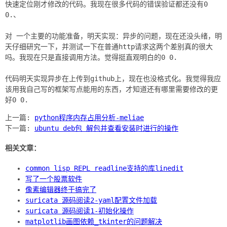
快速定位刚才修改的代码。我现在很多代码的错误验证都还没有0
0.、
对 一个主要的功能准备，明天实现：异步的问题，现在还没头绪，明
天仔细研究一下，并测试一下在普通http请求这两个差别真的很大
吗。我现在只是直接调用方法。觉得挺直观明白的0 0.
代码明天实现异步在上传到github上，现在也没格式化。我觉得我应
该用我自己写的框架写点能用的东西，才知道还有哪里需要修改的更
上一篇:
python程序内存占用分析-meliae
下一篇:
ubuntu deb包 解包并查看安装时进行的操作
相关文章：
common lisp REPL readline支持的库linedit
写了一个股票软件
像素编辑器终于搞完了
suricata 源码阅读2-yaml配置文件加载
suricata 源码阅读1-初始化操作
matplotlib画图依赖_tkinter的问题解决