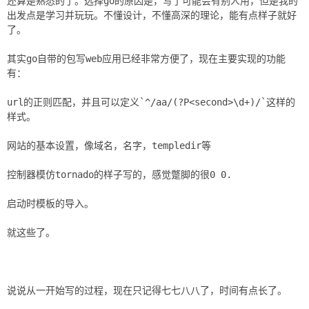
还算是熟悉的了。选择go的原因是，写了可能会有别人用，但是我的
出发点是学习并玩玩。不懂设计，不懂高深的理论，能有点样子就好
了。
其实go自带的包写web应用已经非常方便了，现在主要实现的功能
有：
url的正则匹配，并且可以定义`^/aa/(?P<second>\d+)/`这样的
样式。
网站的基本设置，像域名，名字，templedir等
控制器模仿tornado的样子写的，感觉蹩脚的很0 0.
启动时模板的导入。
就这些了。
说说从一开始写的过程，现在只记得七七八八了，时间有点长了。