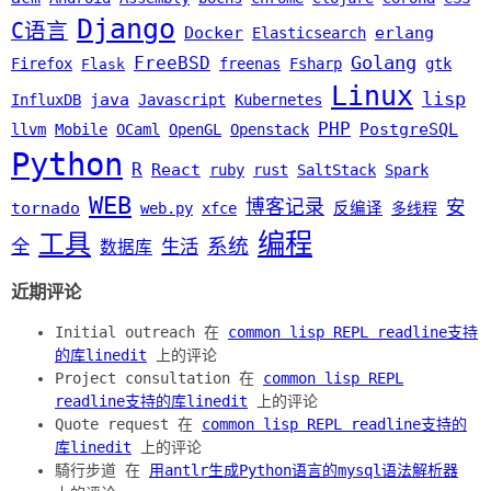
Django
C语言
Docker
erlang
Elasticsearch
Golang
FreeBSD
Firefox
freenas
Fsharp
gtk
Flask
Linux
lisp
java
InfluxDB
Javascript
Kubernetes
PHP
PostgreSQL
llvm
Mobile
OCaml
OpenGL
Openstack
Python
R
React
ruby
rust
SaltStack
Spark
WEB
博客记录
安
tornado
web.py
xfce
反编译
多线程
编程
工具
系统
全
生活
数据库
近期评论
Initial outreach 在
common lisp REPL readline支持
的库linedit
上的评论
Project consultation 在
common lisp REPL
readline支持的库linedit
上的评论
Quote request 在
common lisp REPL readline支持的
库linedit
上的评论
騎行步道 在
用antlr生成Python语言的mysql语法解析器