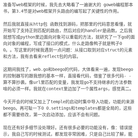
准备写web框架的时候，我先去大略看了一遍谢大的 goweb编程那本
书，第3.4节是对web框架开头路由的编写起了关键性的作用。
然后我就直接从http包 函数找到源码，把那里的代码意思看懂，就
开始写了支持正则匹配的路由，然后对应的handler是函数。之后我
就想写成python里边面向对象可以重载的方法，就研究了一下go的面
向对象的编程，写成了接口的模式，什么走路像鸭子就是鸭子0
0。。写这里的时候我遇到一点问题：从接口取到对应struct的元素
和方法，我有去看来reflect包的内容。
这期间我找了，web.go和beego的代码，大体看来一遍，发现beego
的控制器写的跟我想的基本一样，直接看代码，借鉴了很多代码- -
算不算抄袭。像url里匹配的变量，我发现go不支持继承的方法参数
啥的必须一样。我就在context里边加了一个属性args，感觉真二。
今天开会的时候又加上了temple的启动时集中导入功能，功能的来源
beego。再可耻一下0 0.settings和templates都是全局的，这些
都不需要修改，第一次启动添加，应该不会有问题。
现在还有好多细节没处理好。还有很多必要的功能没有，像：错误提
示，我自己写的时候测试，都发现非常困难，只是自己比较了解，能