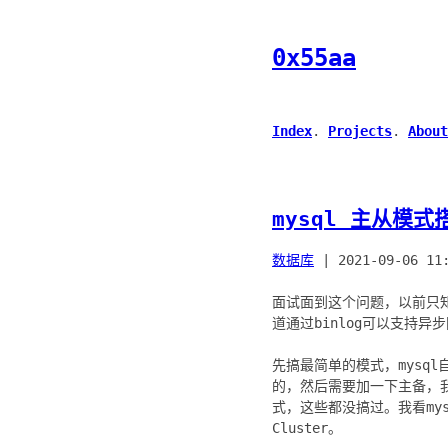
0x55aa
Index
.
Projects
.
About
mysql 主从模式
数据库
|
2021-09-06 11
面试面到这个问题，以前只
道通过binlog可以支持
先搞最简单的模式，mysql
的，然后需要加一下主备，我看
式，这些都没搞过。我看mys
Cluster。