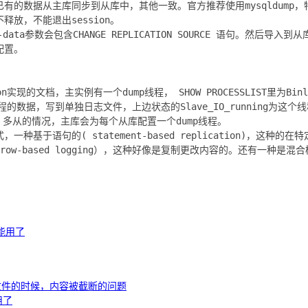
的数据从主库同步到从库中，其他一致。官方推荐使用mysqldump，特
放，不能退出session。
ter-data参数会包含CHANGE REPLICATION SOURCE 语句。然后导
配置。
on实现的文档，主实例有一个dump线程， SHOW PROCESSLIST里为Bin
程的数据，写到单独日志文件，上边状态的Slave_IO_running为这
程。多从的情况，主库会为每个从库配置一个dump线程。
种基于语句的( statement-based replication)，这种
ow-based logging），这种好像是复制更改内容的。还有一种是
于能用了
son文件的时候，内容被截断的问题
用了