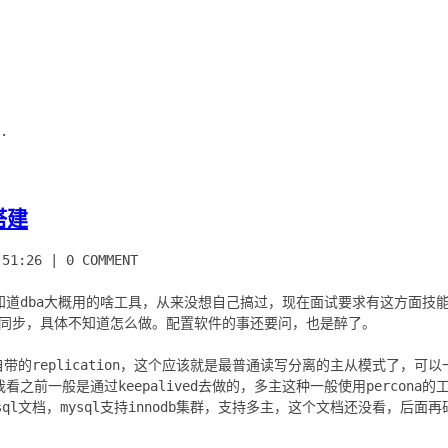
.
搭建
:51:26
|
0 COMMENT
知道dba大概用的啥工具，从来没想自己搞过，现在面试要求有这方面技
异步同步，具体不知道怎么做。配置软件的事还要问，也是醉了。
自带的replication，这个应该就是最普通读写分离的主从模式了，
之前一般是通过keepalived去做的，多主这种一般使用percona
ql文档，mysql支持innodb集群，支持多主，这个文档还没看，后面再