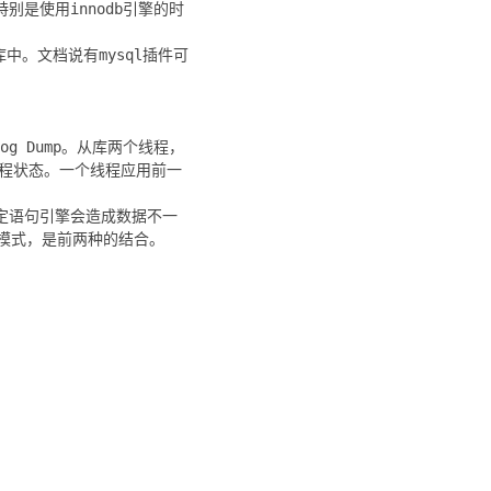
别是使用innodb引擎的时
入到从库中。文档说有mysql插件可
log Dump。从库两个线程，
个线程状态。一个线程应用前一
的在特定语句引擎会造成数据不一
混合模式，是前两种的结合。