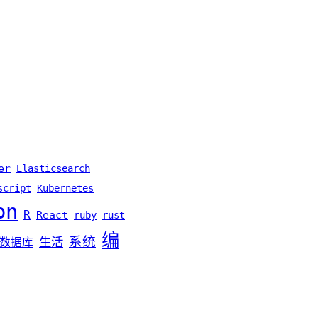
er
Elasticsearch
script
Kubernetes
on
R
React
ruby
rust
编
系统
生活
数据库