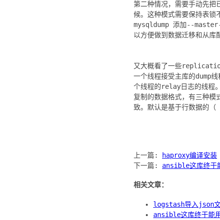
第二种情况，需要手动先把已有
候。这种模式需要保持表锁不释
mysqldump 添加--mas
以方便做到数据迁移和从库
又大概看了一些replicati
一个线程接受主库的dump线
个线程的relay日志的线
复制的数据格式，有三种模式，一
致。默认是基于行数据的（ r
上一篇:
haproxy编译安装
下一篇:
ansible这库终
相关文章：
logstash导入j
ansible这库终于能