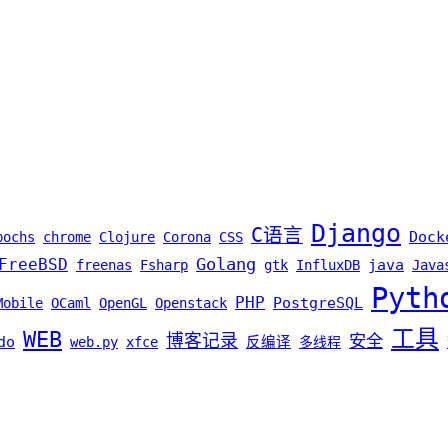
Django
C语言
Dock
bochs
chrome
Clojure
Corona
CSS
Golang
FreeBSD
java
freenas
Fsharp
gtk
InfluxDB
Java
Pyth
PHP
PostgreSQL
Mobile
OCaml
OpenGL
Openstack
工具
WEB
博客记录
安全
do
web.py
xfce
反编译
多线程