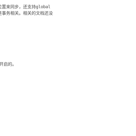
位置来同步，还支持global
了，看名字是事务相关。相关的文档还没
要开启的。