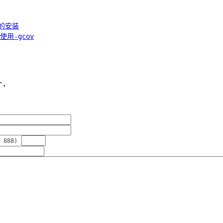
上的安装
用-gcov
r.
 888)