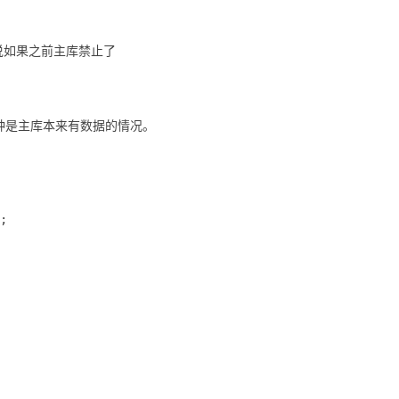
。文档说如果之前主库禁止了
种是主库本来有数据的情况。
;