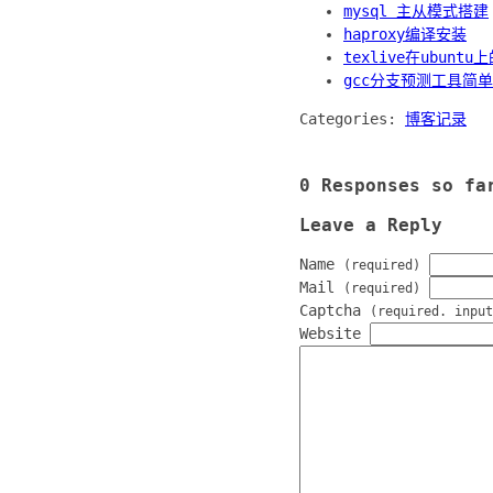
mysql 主从模式搭建
haproxy编译安装
texlive在ubuntu
gcc分支预测工具简单使
Categories:
博客记录
0 Responses so fa
Leave a Reply
Name
(required)
Mail
(required)
Captcha
(required. input
Website