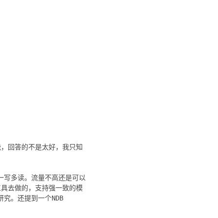
能，回答的不是太好，我只知
可以一写多读。流量不高还是可以
的工具去做的，支持强一致的模
研究。还提到一个NDB