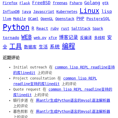
Golang
FreeBSD
Firefox
freenas
Fsharp
gtk
Flask
Linux
lisp
java
InfluxDB
Javascript
Kubernetes
PHP
PostgreSQL
llvm
Mobile
OCaml
OpenGL
Openstack
Python
R
React
ruby
rust
SaltStack
Spark
WEB
博客记录
安
tornado
web.py
xfce
反编译
多线程
编程
工具
系统
全
生活
数据库
近期评论
Initial outreach 在
common lisp REPL readline支持
的库linedit
上的评论
Project consultation 在
common lisp REPL
readline支持的库linedit
上的评论
Quote request 在
common lisp REPL readline支持的
库linedit
上的评论
騎行步道 在
用antlr生成Python语言的mysql语法解析器
上的评论
暮色剪影 在
用antlr生成Python语言的mysql语法解析器
上的评论