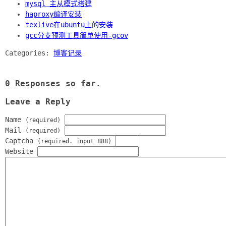
mysql 主从模式搭建
haproxy编译安装
texlive在ubuntu上的安装
gcc分支预测工具简单使用-gcov
Categories:
博客记录
0 Responses so far.
Leave a Reply
Name
(required)
Mail
(required)
Captcha
(required. input 888)
Website