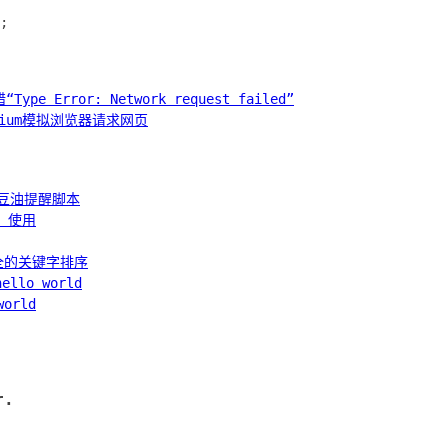
;
“Type Error: Network request failed”
enium模拟浏览器请求网页
豆瓣豆油提醒脚本
UI 使用
l补全的关键字排序
ello world
world
r.