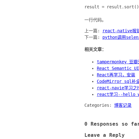
result = result.sort()
上一篇:
react-native报错
下一篇:
python调用sel
相关文章：
tampermonkey 
React Semantic 
React再学习，安装
CodeMirror sq
react-navie学习之h
react学习--hello 
Categories:
博客记录
0 Responses so fa
Leave a Reply