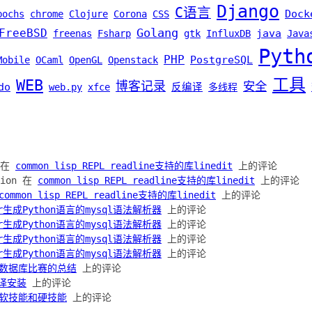
Django
C语言
Dock
bochs
chrome
Clojure
Corona
CSS
Golang
FreeBSD
java
freenas
Fsharp
gtk
InfluxDB
Java
Pyth
PHP
PostgreSQL
Mobile
OCaml
OpenGL
Openstack
工具
WEB
博客记录
安全
do
web.py
xfce
反编译
多线程
h 在
common lisp REPL readline支持的库linedit
上的评论
ation 在
common lisp REPL readline支持的库linedit
上的评论
common lisp REPL readline支持的库linedit
上的评论
lr生成Python语言的mysql语法解析器
上的评论
lr生成Python语言的mysql语法解析器
上的评论
lr生成Python语言的mysql语法解析器
上的评论
lr生成Python语言的mysql语法解析器
上的评论
数据库比赛的总结
上的评论
编译安装
上的评论
软技能和硬技能
上的评论