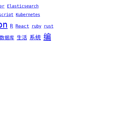
er
Elasticsearch
script
Kubernetes
on
R
React
ruby
rust
编
系统
生活
数据库