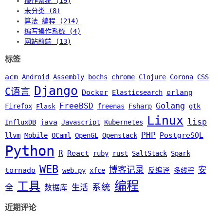
操作系统 (19)
未分类 (8)
算法 编程 (214)
编写操作系统 (4)
网站前端 (13)
标签
acm
Android
Assembly
bochs
chrome
Clojure
Corona
CSS
Django
C语言
Docker
erlang
Elasticsearch
Golang
FreeBSD
Firefox
freenas
Fsharp
gtk
Flask
Linux
lisp
java
InfluxDB
Javascript
Kubernetes
PHP
PostgreSQL
llvm
Mobile
OCaml
OpenGL
Openstack
Python
R
React
ruby
rust
SaltStack
Spark
WEB
博客记录
安
tornado
web.py
xfce
反编译
多线程
编程
工具
系统
全
生活
数据库
近期评论