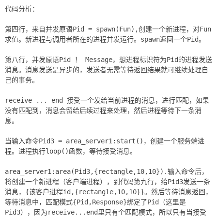
代码分析：
第四行，来自并发原语Pid = spawn(Fun),创建一个新进程，对Fun
求值。新进程与调用者所在的进程并发运行。spawn返回一个Pid。
第八行，并发原语Pid ！ Message，想进程标识符为Pid的进程发送
消息。消息发送是异步的，发送者无需等待返回结果就可继续处理自
己的事务。
receive ... end 接受一个发给当前进程的消息，进行匹配，如果
没有匹配到，消息会留给后续过程来处理，然后进程等待下一条消
息。
当输入命令Pid3 = area_server1:start()，创建一个服务端进
程。进程执行loop()函数，等待接受消息。
area_server1:area(Pid3,{rectangle,10,10}).输入命令后，
将创建一个新进程（客户端进程），到代码第九行，给Pid3发送一条
消息，{该客户进程id,{rectangle,10,10}}。然后等待消息返回，
等待消息中，匹配模式{Pid,Response}绑定了Pid（这里是
Pid3），因为receive...end里只有个匹配模式，所以只有当接受