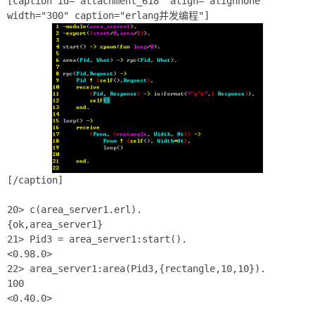
[caption id="attachment_618" align="alignnone"
width="300" caption="erlang并发编程"]
[/caption]
20> c(area_server1.erl).
{ok,area_server1}
21> Pid3 = area_server1:start().
<0.98.0>
22> area_server1:area(Pid3,{rectangle,10,10}).
100
<0.40.0>