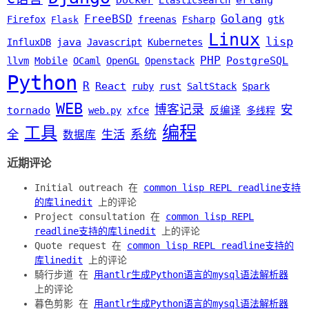
Golang
FreeBSD
Firefox
freenas
Fsharp
gtk
Flask
Linux
lisp
java
InfluxDB
Javascript
Kubernetes
PHP
PostgreSQL
llvm
Mobile
OCaml
OpenGL
Openstack
Python
R
React
ruby
rust
SaltStack
Spark
WEB
博客记录
安
tornado
web.py
xfce
反编译
多线程
编程
工具
系统
全
生活
数据库
近期评论
Initial outreach 在
common lisp REPL readline支持
的库linedit
上的评论
Project consultation 在
common lisp REPL
readline支持的库linedit
上的评论
Quote request 在
common lisp REPL readline支持的
库linedit
上的评论
騎行步道 在
用antlr生成Python语言的mysql语法解析器
上的评论
暮色剪影 在
用antlr生成Python语言的mysql语法解析器