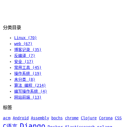
分类目录
Linux (70)
web (67)
博客记录 (35)
反编译 (7)
安全 (17)
常用工具 (45)
操作系统 (19)
未分类 (8)
算法 编程 (214)
编写操作系统 (4)
网站前端 (13)
标签
acm
Android
Assembly
bochs
chrome
Clojure
Corona
CSS
Django
C语言
Docker
erlang
Elasticsearch