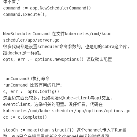
体不看了
command := app.NewSchedulerCommand()
command.Execute();
NewSchedulerCommand 在文件kubernetes/cmd/kube-
scheduler/app/server.go
很多代码都是设置scheduler命令参数的，也是用的cobra这个库，
跟docker是一样的。
opts, err := options.NewOptions() 读取默认配置
runCommand()执行命令
runCommand 比较有用的几行：
c, err := opts.Config()
这里边东西比较多，比如初始化kube-client与api交互，
eventclient，选举相关的配置。没仔细看，代码在
kubernetes/cmd/kube-scheduler/app/options/options.go
cc := c.Complete()
stopCh := make(chan struct{}) 这个channel传入了Run函
数，Run只会在报异常或者这个channel关闭的时候返回