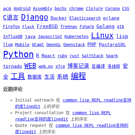
acm
Android
Assembly
bochs
chrome
Clojure
Corona
CSS
Django
C语言
Docker
erlang
Elasticsearch
Golang
FreeBSD
Firefox
freenas
Fsharp
gtk
Flask
Linux
lisp
java
InfluxDB
Javascript
Kubernetes
PHP
PostgreSQL
llvm
Mobile
OCaml
OpenGL
Openstack
Python
R
React
ruby
rust
SaltStack
Spark
WEB
博客记录
安
tornado
web.py
xfce
反编译
多线程
编程
工具
系统
全
生活
数据库
近期评论
Initial outreach 在
common lisp REPL readline支持
的库linedit
上的评论
Project consultation 在
common lisp REPL
readline支持的库linedit
上的评论
Quote request 在
common lisp REPL readline支持的
库linedit
上的评论