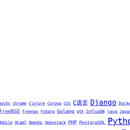
Django
C语言
Dock
bochs
chrome
Clojure
Corona
CSS
Golang
FreeBSD
java
freenas
Fsharp
gtk
InfluxDB
Java
Pyth
PHP
PostgreSQL
Mobile
OCaml
OpenGL
Openstack