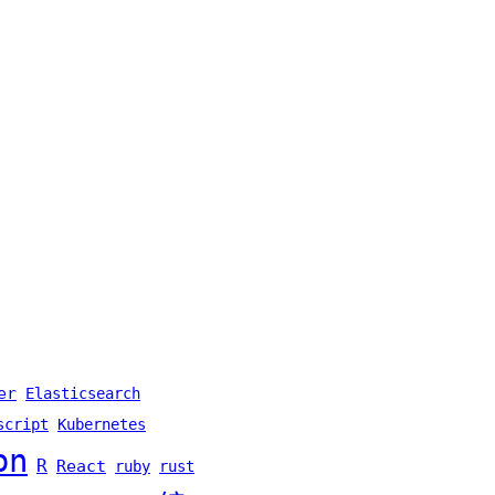
er
Elasticsearch
script
Kubernetes
on
R
React
ruby
rust