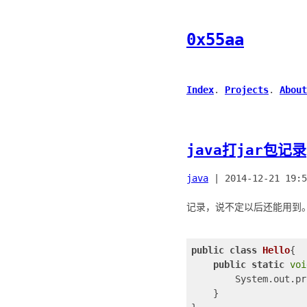
0x55aa
Index
.
Projects
.
About
java打jar包记录
java
|
2014-12-21 19:5
记录，说不定以后还能用到。打
public
class
Hello
{

public
static
voi
        System.out.pr
    }
