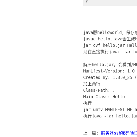
}
java版helloworld。保存
javac Hello.java会生成H
jar cvf hello.jar Hel
现在直接执行java -jar 
解压hello.jar，会看到/MET
Manifest-Version: 1.0
Created-By: 1.8.0_25 (
加上两行
Class-Path: .
Main-Class: Hello
执行
jar umfv MANIFEST.
执行java -jar hello.
上一篇:
服务器ssh密码验证