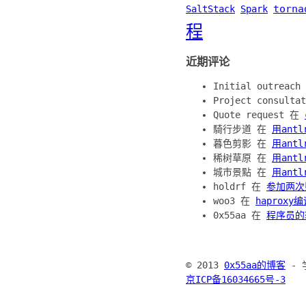
torna
SaltStack
Spark
程
近期评论
Initial outreac
Project consult
Quote request 在
騎行步道 在
用ant
暮色剪影 在
用ant
稀树草原 在
用ant
城市景點 在
用ant
holdrf 在
参加两次
woo3 在
haproxy
0x55aa 在
程序员的
© 2013
0x55aa的博客
- 
京ICP备16034665号-3