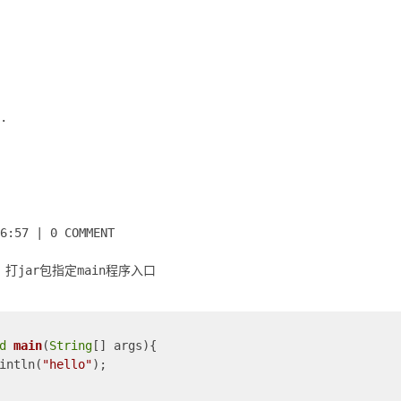
.
6:57
|
0 COMMENT
jar包指定main程序入口
d
main
(
String
[] args
)
{

intln(
"hello"
);
