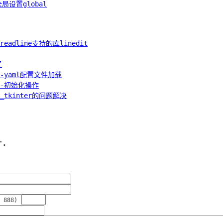
局设置global
L readline支持的库linedit
了
2-yaml配置文件加载
读1-初始化操作
赖_tkinter的问题解决
r.
 888)