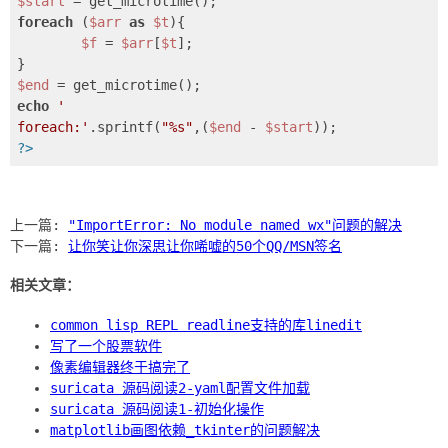
$start
foreach
 (
$arr
as
$t
){

$f
 = 
$arr
[
$t
];

$end
echo
'
foreach:'
.sprintf(
"%s"
,(
$end
 - 
$start
?>
上一篇:
"ImportError: No module named wx"问题的解决
下一篇:
让你笑让你深思让你唏嘘的50个QQ/MSN签名
相关文章：
common lisp REPL readline支持的库linedit
写了一个股票软件
像素编辑器终于搞完了
suricata 源码阅读2-yaml配置文件加载
suricata 源码阅读1-初始化操作
matplotlib画图依赖_tkinter的问题解决