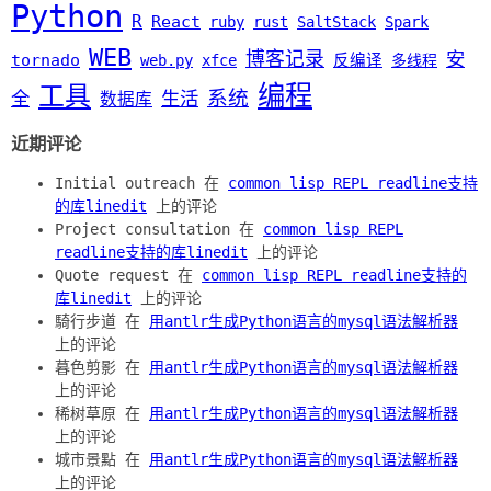
Python
R
React
ruby
rust
SaltStack
Spark
WEB
博客记录
安
tornado
web.py
xfce
反编译
多线程
编程
工具
系统
全
生活
数据库
近期评论
Initial outreach 在
common lisp REPL readline支持
的库linedit
上的评论
Project consultation 在
common lisp REPL
readline支持的库linedit
上的评论
Quote request 在
common lisp REPL readline支持的
库linedit
上的评论
騎行步道 在
用antlr生成Python语言的mysql语法解析器
上的评论
暮色剪影 在
用antlr生成Python语言的mysql语法解析器
上的评论
稀树草原 在
用antlr生成Python语言的mysql语法解析器
上的评论
城市景點 在
用antlr生成Python语言的mysql语法解析器
上的评论