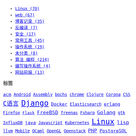
Linux (70)
web (67)
博客记录 (35)
反编译 (7)
安全 (17)
常用工具 (45)
操作系统 (19)
未分类 (8)
算法 编程 (214)
编写操作系统 (4)
网站前端 (13)
标签
acm
Android
Assembly
bochs
chrome
Clojure
Corona
CSS
Django
C语言
Docker
erlang
Elasticsearch
Golang
FreeBSD
Firefox
freenas
Fsharp
gtk
Flask
Linux
lisp
java
InfluxDB
Javascript
Kubernetes
PHP
PostgreSQL
llvm
Mobile
OCaml
OpenGL
Openstack