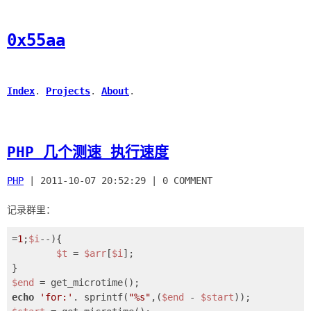
0x55aa
Index
.
Projects
.
About
.
PHP 几个测速 执行速度
PHP
|
2011-10-07 20:52:29
|
0 COMMENT
=
1
;
$i
--){

$t
 = 
$arr
[
$i
];

$end
echo
'for:'
. sprintf(
"%s"
,(
$end
 - 
$start